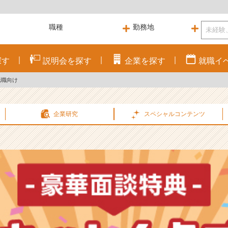
探す
説明会を
探す
企業を
探す
就職
イ
転職向け
企業研究
スペシャル
コンテンツ