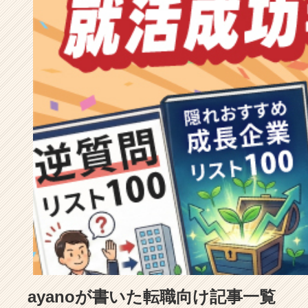
成
長
企
業
か
ら
ス
カ
ウ
ト
が
届
く
就
活
サ
イ
ト
チ
ア
ayanoが書いた転職向け記事一覧
キ