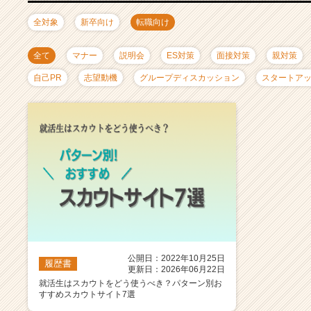
ャ
リ
全対象
新卒向け
転職向け
ア
（C
全て
マナー
説明会
ES対策
面接対策
親対策
h
e
自己PR
志望動機
グループディスカッション
スタートア
e
r
C
a
r
e
e
r）
公開日：2022年10月25日
履歴書
更新日：2026年06月22日
就活生はスカウトをどう使うべき？パターン別お
すすめスカウトサイト7選