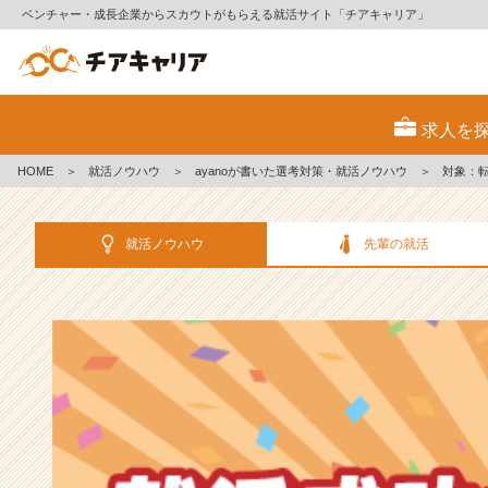
ベンチャー・成長企業からスカウトがもらえる就活サイト「チアキャリア」
選
考
求人を
対
策・
HOME
＞
就活ノウハウ
＞
ayanoが書いた選考対策・就活ノウハウ
＞
対象：
就
活
ノ
就活ノウハウ
先輩の就活
ウ
ハ
ウ
記
事
|
ベ
ン
チ
ャ
ー・