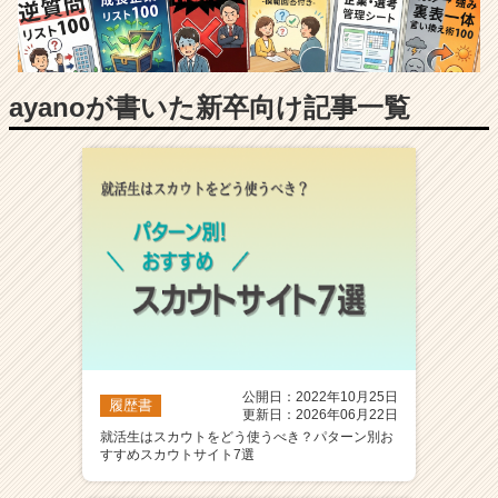
長
企
業
か
ら
ayanoが書いた新卒向け記事一覧
ス
カ
ウ
ト
が
届
く
就
活
サ
イ
ト
公開日：2022年10月25日
チ
履歴書
更新日：2026年06月22日
ア
就活生はスカウトをどう使うべき？パターン別お
キ
すすめスカウトサイト7選
ャ
リ