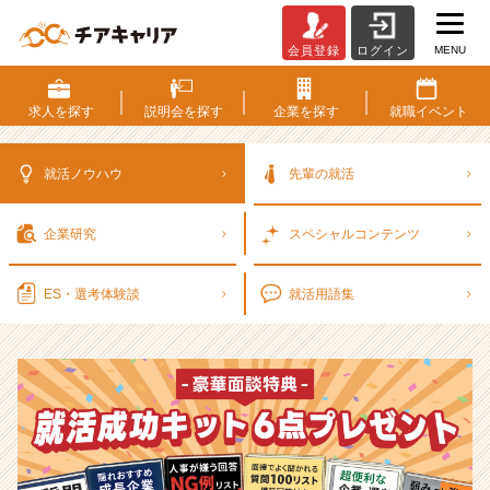
MENU
会員登録
ログイン
選
考
対
求人を
探す
説明会を
探す
企業を
探す
就職
イベント
策・
就
活
就活ノウハウ
先輩の就活
ノ
ウ
企業研究
スペシャル
コンテンツ
ハ
ウ
記
ES・選考
体験談
就活用語集
事
|
ベ
ン
チ
ャ
ー・
成