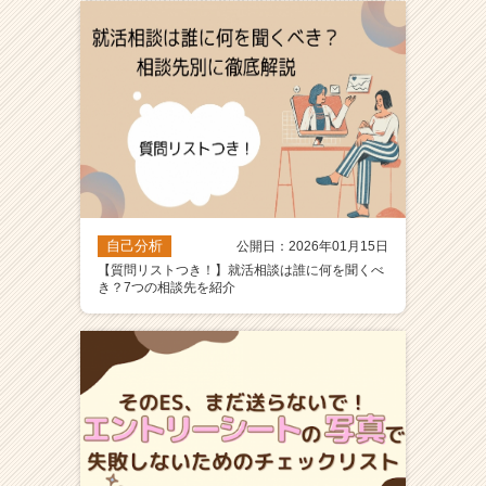
ア
（C
h
e
e
r
C
a
r
e
自己分析
公開日：2026年01月15日
e
【質問リストつき！】就活相談は誰に何を聞くべ
r）
き？7つの相談先を紹介