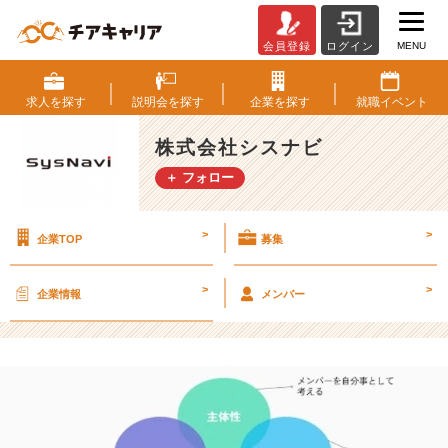
MENU
会員登録
ログイン
シ
ス
ナ
求人を
探す
説明会を
探す
企業を
探す
就職
イベント
ビ
第
株式会社シスナビ
9
＋ フォロー
期
社
員
>
>
企業TOP
募集
総
会
レ
>
>
企業情報
メンバー
ポ
ー
ト
④
ユ
ニ
ッ