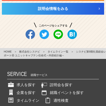
説明会情報をみる
このページをシェアする
HOME
＞
株式会社シスナビ
＞
タイムライン一覧
＞
シスナビ第9期社員総会レ
ポート④ ユニットキャプテン任命式～内容紹介編～
SERVICE
就職サービス
求人を探す
説明会を探す
企業を探す
就職イベントを探す
タイムライン
適性検査