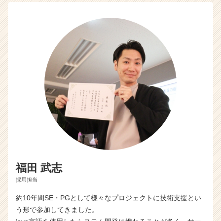
ス
カ
ウ
ト
が
届
く
就
活
サ
イ
ト
チ
ア
キ
ャ
福田 武志
リ
採用担当
ア
（C
約10年間SE・PGとして様々なプロジェクトに技術支援とい
h
う形で参加してきました。
e