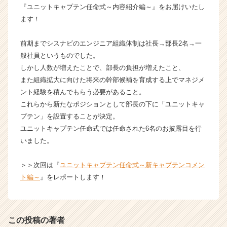
『ユニットキャプテン任命式～内容紹介編～』をお届けいたし
ナ
ます！
ビ
の
タ
前期までシスナビのエンジニア組織体制は社長→部長2名→一
イ
般社員というものでした。
ム
しかし人数が増えたことで、部長の負担が増えたこと、
ラ
また組織拡大に向けた将来の幹部候補を育成する上でマネジメ
イ
ント経験を積んでもらう必要があること。
ン】
これらから新たなポジションとして部長の下に「ユニットキャ
|
ベ
プテン」を設置することが決定。
ン
ユニットキャプテン任命式では任命された6名のお披露目を行
チ
いました。
ャ
ー・
＞＞次回は『
ユニットキャプテン任命式～新キャプテンコメン
成
ト編～
』をレポートします！
長
企
業
か
この投稿の著者
ら