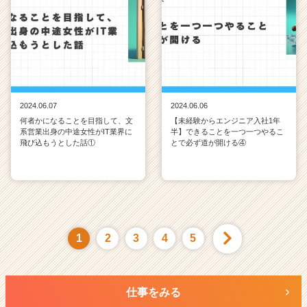
2024.06.07
2024.06.06
何者かになることを目指して、文
【未経験からエンジニア入社1年
系営業出身の中途女性がIT業界に
半】できることを一つ一つやるこ
飛び込もうとした話①
とで必ず道が開ける④
1
2
3
4
5
仕事をみる