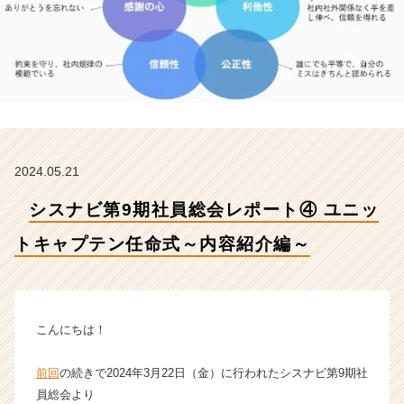
ト
キ
ャ
プ
テ
ン
任
命
式
2024.05.21
～
内
シスナビ第9期社員総会レポート④ ユニッ
容
紹
トキャプテン任命式～内容紹介編～
介
編
～
【株
式
こんにちは！
会
社
前回
の続きで2024年3月22日（金）に行われたシスナビ第9期社
シ
員総会より
ス