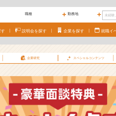
探す
説明会を
探す
企業を
探す
就職
イ
企業研究
スペシャル
コンテンツ