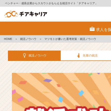
ベンチャー・成長企業からスカウトがもらえる就活サイト「チアキャリア」
選
考
求人を
対
策・
HOME
＞
就活ノウハウ
＞
マツモトが書いた選考対策・就活ノウハウ
就
活
ノ
就活ノウハウ
先輩の就活
ウ
ハ
ウ
記
事
|
ベ
ン
チ
ャ
ー・