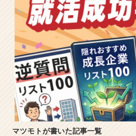
成
長
企
業
か
ら
ス
カ
ウ
ト
が
届
く
就
活
サ
イ
ト
チ
ア
マツモトが書いた記事一覧
キ