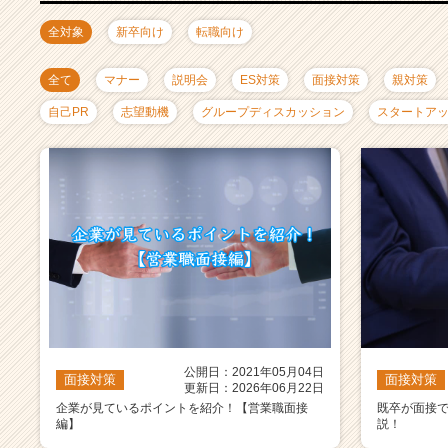
ャ
リ
全対象
新卒向け
転職向け
ア
（C
全て
マナー
説明会
ES対策
面接対策
親対策
h
e
自己PR
志望動機
グループディスカッション
スタートア
e
r
C
a
r
e
e
r）
公開日：2021年05月04日
面接対策
面接対策
更新日：2026年06月22日
企業が見ているポイントを紹介！【営業職面接
既卒が面接
編】
説！