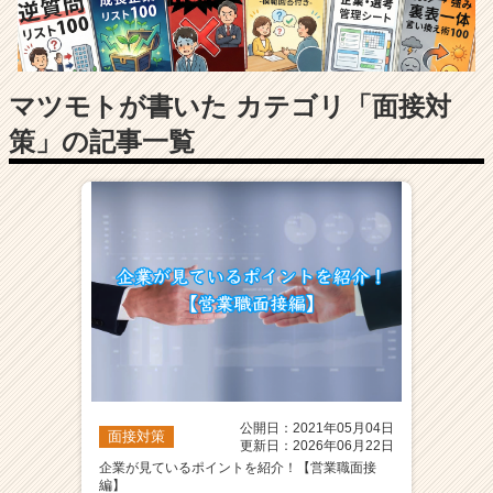
長
企
業
か
ら
マツモトが書いた カテゴリ「面接対
ス
策」の記事一覧
カ
ウ
ト
が
届
く
就
活
サ
イ
ト
チ
ア
公開日：2021年05月04日
面接対策
キ
更新日：2026年06月22日
ャ
企業が見ているポイントを紹介！【営業職面接
編】
リ