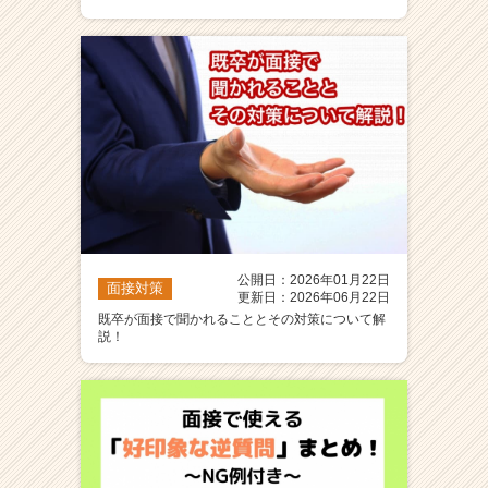
ア
（C
h
e
e
r
C
a
r
e
e
r）
公開日：2026年01月22日
面接対策
更新日：2026年06月22日
既卒が面接で聞かれることとその対策について解
説！