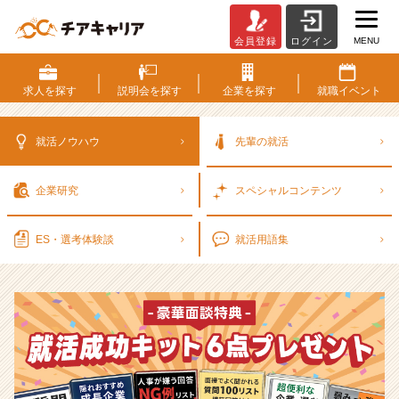
MENU
会員登録
ログイン
選
考
対
求人を
探す
説明会を
探す
企業を
探す
就職
イベント
策・
就
活
就活ノウハウ
先輩の就活
ノ
ウ
企業研究
スペシャル
コンテンツ
ハ
ウ
記
ES・選考
体験談
就活用語集
事
|
ベ
ン
チ
ャ
ー・
成