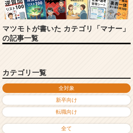
長
企
業
か
ら
マツモトが書いた カテゴリ「マナー」
ス
の記事一覧
カ
ウ
ト
が
届
く
カテゴリ一覧
就
活
全対象
サ
イ
新卒向け
ト
チ
転職向け
ア
キ
ャ
全て
リ