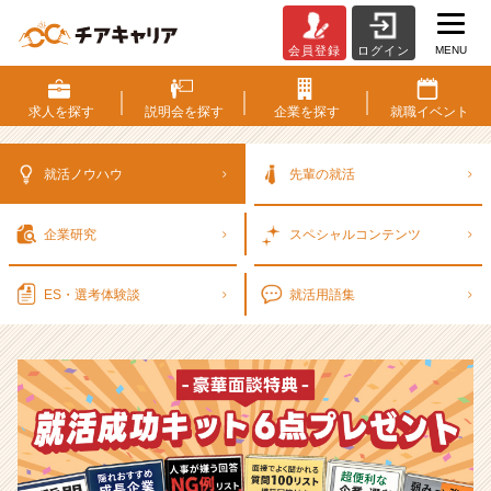
MENU
会員登録
ログイン
選
考
対
求人を
探す
説明会を
探す
企業を
探す
就職
イベント
策・
就
活
就活ノウハウ
先輩の就活
ノ
ウ
企業研究
スペシャル
コンテンツ
ハ
ウ
記
ES・選考
体験談
就活用語集
事
|
ベ
ン
チ
ャ
ー・
成