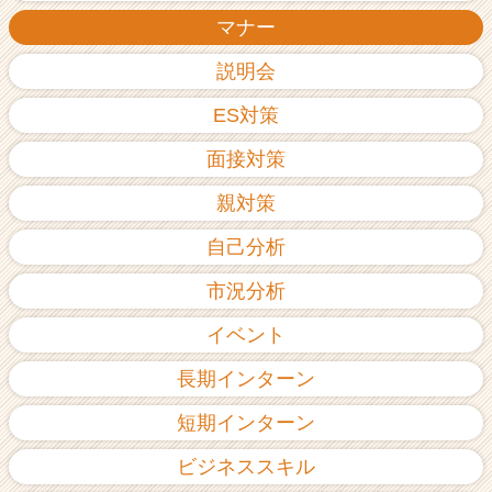
ア
マナー
（C
h
説明会
e
ES対策
e
r
面接対策
C
a
親対策
r
e
自己分析
e
r）
市況分析
イベント
長期インターン
短期インターン
ビジネススキル