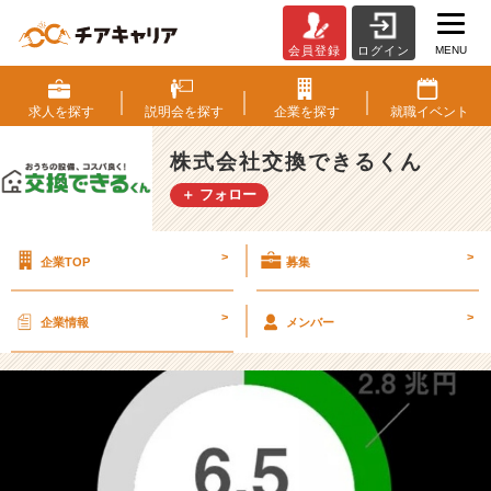
MENU
会員登録
ログイン
交
換
で
求人を
探す
説明会を
探す
企業を
探す
就職
イベント
き
る
株式会社交換できるくん
く
＋ フォロー
ん
が
低
>
>
企業TOP
募集
価
格
で
>
>
企業情報
メンバー
提
供
で
き
る
理
由