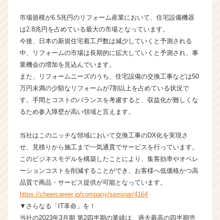
ン
チ
市場規模が6.5兆円のリフォーム産業において、住宅設備機器
ャ
は2.8兆円を占めている最大の市場となっています。
ー・
今後、日本の新規住宅着工戸数は減少していくと予測される
成
中、リフォームの市場は長期的に拡大していくと予測され、事
長
業機会の増加を見込んでいます。
企
また、リフォームニーズのうち、住宅設備の交換工事などは50
業
万円未満の少額なリフォームが7割以上を占めている状況で
か
ら
す。手間とコストのバランスを考慮すると、収益化が難しくな
ス
るため参入障壁が高い領域と言えます。
カ
ウ
当社はこのニッチな領域において交換工事のDX化を実現さ
ト
せ、見積りから施工まで一気通貫でサービスを行っています。
が
このビジネスモデルを構築したことにより、集客効率やオペレ
届
ーションコストを削減することができ、お客様へ低価格かつ高
く
就
品質で商品・サービス提供が可能となっています。
活
https://cheercareer.jp/company/seminar/4164
サ
▼さらなる「IT革命」を！
イ
当社の2023年3月期 第2四半期の業績は、過去最高の四半期売