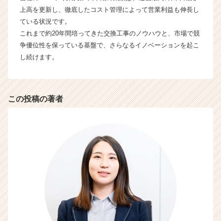
ト
上高を更新し、徹底したコスト管理によって営業利益も伸長し
チ
ている状況です。
ア
これまで約20年間培ってきた交換工事のノウハウと、市場で競
キ
ャ
争優位性を保っている基盤で、さらなるイノベーションを起こ
リ
し続けます。
ア
（C
h
e
この投稿の著者
e
r
C
a
r
e
e
r）