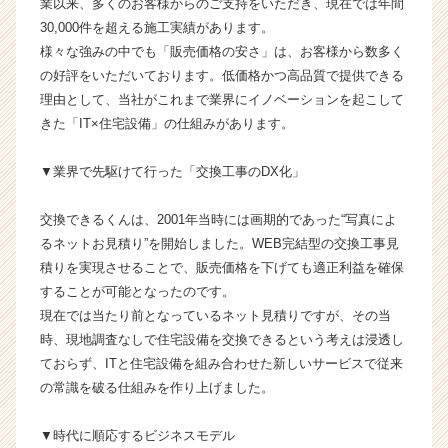
業以来、多くのお客様からのご支持をいただき、現在では年間
る！
30,000件を超える施工実績があります。
【株
様々な強みの中でも「販売価格の安さ」は、お客様から数多く
式
の好評をいただいております。低価格かつ高品質で提供できる
会
理由として、当社がこれまで業界にイノベーションを起こして
社
きた「IT×住宅設備」の仕組みがあります。
交
換
で
▼業界で先駆けて行った「交換工事のDX化」
き
る
交換できるくんは、2001年当時には画期的であった“写真によ
く
るネットお見積り”を開始しました。WEB完結型の交換工事見
ん
積りを実現させることで、販売価格を下げても適正利益を確保
の
することが可能となったのです。
タ
イ
現在では当たり前となっているネット見積りですが、その当
ム
時、現地調査なしで住宅設備を交換できるという考えは浸透し
ラ
ておらず、ITと住宅設備を組み合わせた新しいサービスで従来
イ
の常識を破る仕組みを作り上げました。
ン】
|
▼時代に順応するビジネスモデル
ベ