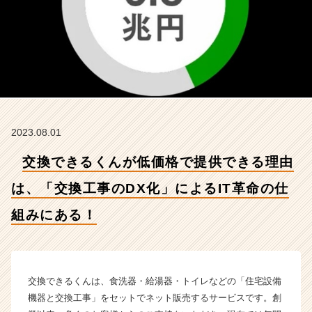
は、
「交
換
工
事
の
D
X
化」
2023.08.01
に
よ
交換できるくんが低価格で提供できる理由
る
I
は、「交換工事のDX化」によるIT革命の仕
T
革
組みにある！
命
の
仕
組
交換できるくんは、食洗器・給湯器・トイレなどの「住宅設備
み
に
機器と交換工事」をセットでネット販売するサービスです。創
あ