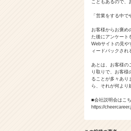
こともあるので、
ら
ス
「営業をする中で
カ
ウ
お客様からお褒め
ト
が
た後にアンケート
届
Webサイトの見
く
ィードバックされ
就
活
あとは、お客様の
サ
り取りで、お客様
イ
ることが多々あり
ト
チ
ら、それが何より
ア
キ
■会社説明会はこ
ャ
https://cheercaree
リ
ア
（C
h