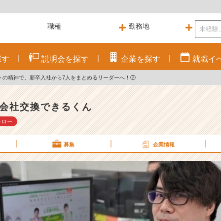
探す
説明会を
探す
企業を
探す
就職
イ
トの精神で、新卒入社から7人をまとめるリーダーへ！②
会社交換できるくん
ォロー
募集
企業情報