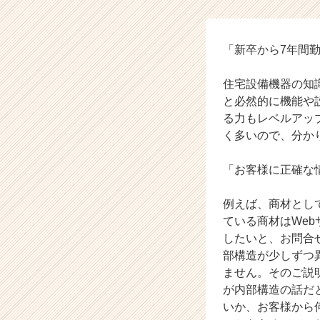
き
る
く
ん
「新卒から7年間
の
タ
住宅設備機器の知
イ
と必然的に機能や
ム
る力もレベルアッ
ラ
く多いので、分か
イ
ン】
|
「お客様に正確な
ベ
ン
例えば、商材とし
チ
ている商材はWe
ャ
したいと、お問合
ー・
部構造が少しずつ
成
ません。そのご説
長
企
が内部構造の話だ
業
いか、お客様から
か