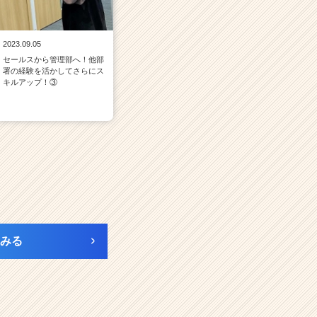
2023.09.05
セールスから管理部へ！他部
署の経験を活かしてさらにス
キルアップ！③
みる