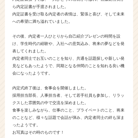
就
ら内定証書が手渡されました。
活
内定証書を受け取る内定者の表情は、緊張と喜び、そして未来
サ
への希望に満ち溢れていました。
イ
ト
チ
その後、内定者一人ひとりから自己紹介プレゼンの時間を設
ア
け、学生時代の経験や、入社への意気込み、将来の夢などを発
キ
表してくれました。
ャ
内定者同士でお互いのことを知り、共通を話題探しや新しい発
リ
見などもあったようで、同期となる仲間のことを知れる良い機
ア
会になったようです。
（C
h
e
内定式終了後は、食事会を開催しました。
e
採用担当部長、人事担当者、そして若手社員も参加し、リラッ
r
クスした雰囲気の中で交流を深めました。
C
食事を楽しみながら、仕事のこと、プライベートのこと、将来
a
のことなど、様々な話題で会話が弾み、内定者同士の絆も深ま
r
ったようです。
e
お写真はその時のものです！
e