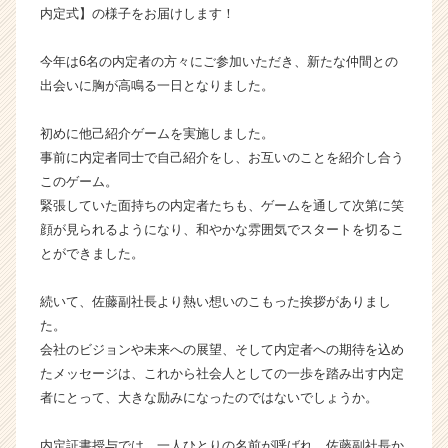
内定式】の様子をお届けします！
イ
ン】
|
今年は6名の内定者の方々にご参加いただき、新たな仲間との
ベ
出会いに胸が高鳴る一日となりました。
ン
チ
初めに他己紹介ゲームを実施しました。
ャ
事前に内定者同士で自己紹介をし、お互いのことを紹介し合う
ー・
このゲーム。
成
緊張していた面持ちの内定者たちも、ゲームを通して次第に笑
長
企
顔が見られるようになり、和やかな雰囲気でスタートを切るこ
業
とができました。
か
ら
続いて、佐藤副社長より熱い想いのこもった挨拶がありまし
ス
た。
カ
会社のビジョンや未来への展望、そして内定者への期待を込め
ウ
たメッセージは、これから社会人としての一歩を踏み出す内定
ト
が
者にとって、大きな励みになったのではないでしょうか。
届
く
内定証書授与では、一人ひとりの名前が呼ばれ、佐藤副社長か