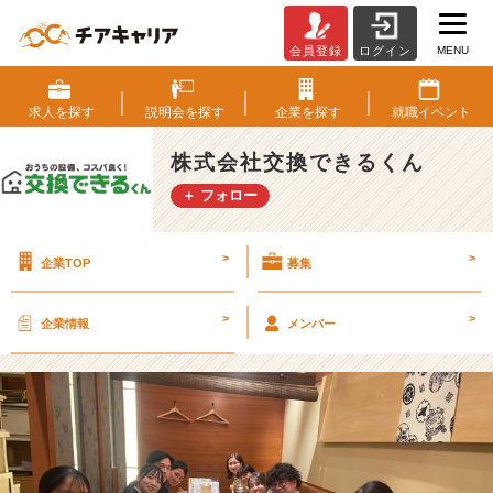
MENU
会員登録
ログイン
【交
換
で
求人を
探す
説明会を
探す
企業を
探す
就職
イベント
き
る
株式会社交換できるくん
く
＋ フォロー
ん】
2
0
>
>
企業TOP
募集
2
5
年
>
>
企業情報
メンバー
度
新
卒
内
定
式
を