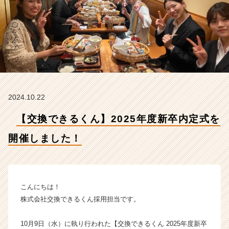
開
催
し
ま
し
た！
【株
式
会
2024.10.22
社
交
【交換できるくん】2025年度新卒内定式を
換
で
開催しました！
き
る
く
ん
の
こんにちは！
タ
株式会社交換できるくん採用担当です。
イ
ム
10月9日（水）に執り行われた【交換できるくん 2025年度新卒
ラ