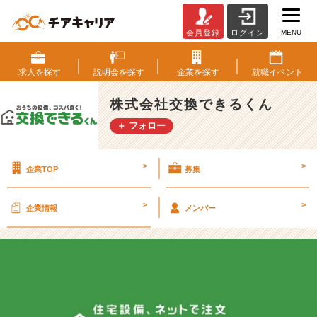
MENU
会員登録
ログイン
交
換
で
求人を
探す
説明会を
探す
企業を
探す
就職
イベント
き
る
株式会社交換できるくん
く
＋ フォロー
ん
で
働
>
>
企業TOP
募集
く
強
み
>
>
企業情報
メンバー
と
は？
徹
底
解
剖
し