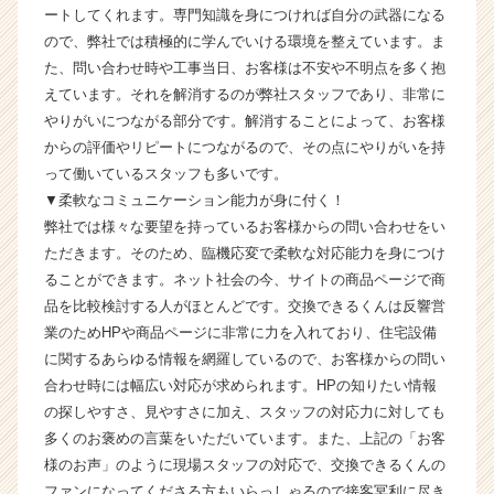
ートしてくれます。専門知識を身につければ自分の武器になる
ン
ので、弊社では積極的に学んでいける環境を整えています。ま
チ
ャ
た、問い合わせ時や工事当日、お客様は不安や不明点を多く抱
ー・
えています。それを解消するのが弊社スタッフであり、非常に
成
やりがいにつながる部分です。解消することによって、お客様
長
からの評価やリピートにつながるので、その点にやりがいを持
企
って働いているスタッフも多いです。
業
▼柔軟なコミュニケーション能力が身に付く！
か
弊社では様々な要望を持っているお客様からの問い合わせをい
ら
ス
ただきます。そのため、臨機応変で柔軟な対応能力を身につけ
カ
ることができます。ネット社会の今、サイトの商品ページで商
ウ
品を比較検討する人がほとんどです。交換できるくんは反響営
ト
業のためHPや商品ページに非常に力を入れており、住宅設備
が
に関するあらゆる情報を網羅しているので、お客様からの問い
届
合わせ時には幅広い対応が求められます。HPの知りたい情報
く
の探しやすさ、見やすさに加え、スタッフの対応力に対しても
就
活
多くのお褒めの言葉をいただいています。また、上記の「お客
サ
様のお声」のように現場スタッフの対応で、交換できるくんの
イ
ファンになってくださる方もいらっしゃるので接客冥利に尽き