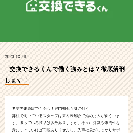
ま
す！
【株
式
会
社
交
換
で
2023.10.28
き
る
交換できるくんで働く強みとは？徹底解剖
く
ん
します！
の
タ
イ
ム
ラ
▼業界未経験でも安心！専門知識も身に付く！
イ
弊社で働いているスタッフは業界未経験で始めた人が多くいま
ン】
す。扱っている商品は多数ありますが、徐々に知識や専門性を
|
身につけていけば問題ありませんし、先輩社員がしっかりサポ
ベ