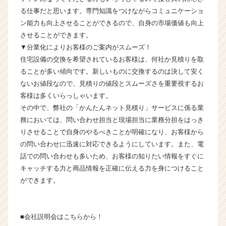
ト
る仕事だと思います。専門知識をつけながらコミュニケーショ
チ
ン能力も向上させることができるので、自身の市場価値も向上
ア
させることができます。
キ
▼分業化によりお客様のご案内がスムーズ！
ャ
リ
住宅設備の交換を希望されているお客様は、何社か見積りを取
ア
ることが多い傾向です。新しいものに交換するのは決して安く
（C
ないお値段なので、見積りの値段とスムーズさを重要視するお
h
客様は多くいらっしゃいます。
e
その中で、弊社の「かんたんネット見積り」サービスに係る業
e
務においては、問い合わせ担当と現場担当に業務分担をはっき
r
りさせることで自身のやるべきことが明確になり、お客様から
C
a
の問い合わせに迅速に対応できるようにしています。また、電
r
話での問い合わせも多いため、お客様の知りたい情報をすぐに
e
キャッチする力と商品情報を正確に伝える力を身につけること
e
ができます。
r）
■会社説明会はこちらから！