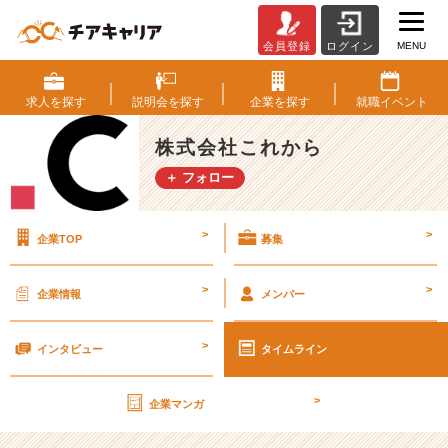
MENU
会員登録
ログイン
～
平
成
求人を
探す
説明会を
探す
企業を
探す
就職
イベント
新
卒
株式会社これから
浪
＋ フォロー
漫
譚
～
>
>
企業TOP
募集
v
o
l.
>
>
企業情報
メンバー
4
妄
>
想
インタビュー
タイムライン
を
駆
>
企業マンガ
り
立