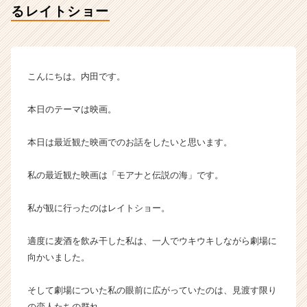
るレイトショー
ン】
|
ベ
ン
チ
こんにちは。内田です。
ャ
ー・
本日のテーマは映画。
成
長
企
本日は最近観た映画でのお話をしたいと思います。
業
か
私の最近観た映画は「モアナと伝説の海」です。
ら
ス
私が観に行ったのはレイトショー。
カ
ウ
適度に麦酒を飲み干した私は、一人でウキウキしながら劇場に
ト
が
向かいました。
届
く
そして劇場についた私の眼前に広がっていたのは、見渡す限り
就
の恋人たちの群れ。