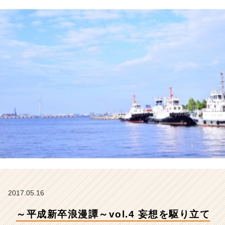
て
る
レ
イ
ト
シ
ョ
ー
【株
式
会
社
こ
れ
か
ら
の
タ
イ
2017.05.16
ム
～平成新卒浪漫譚～vol.4 妄想を駆り立て
ラ
イ