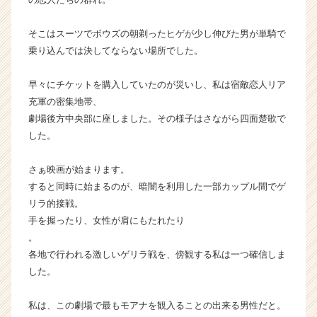
活
サ
そこはスーツでボウズの朝剃ったヒゲが少し伸びた男が単騎で
イ
乗り込んでは決してならない場所でした。
ト
チ
ア
早々にチケットを購入していたのが災いし、私は宿敵恋人リア
キ
充軍の密集地帯、
ャ
劇場後方中央部に座しました。その様子はさながら四面楚歌で
リ
した。
ア
（C
さぁ映画が始まります。
h
e
すると同時に始まるのが、暗闇を利用した一部カップル間でゲ
e
リラ的接戦。
r
手を握ったり、女性が肩にもたれたり
C
。
a
各地で行われる激しいゲリラ戦を、傍観する私は一つ確信しま
r
した。
e
e
r）
私は、この劇場で最もモアナを観入ることの出来る男性だと。