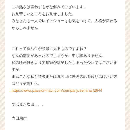
この熱さは言わずもがな僻みでございます。
お見苦しいところをお見せしました。
みなさんも一人でレイトショーはお気をつけて。人格が変わる
かもしれません。
これって就活生が頻繁に見るものですよね？
なんの需要があったのでしょうか。申し訳ありません。
私の映画好きより妄想癖が露呈したしまった今回ではございま
すが、
まぁこんな私と猥談または真面目に映画の話を繰り広げたい方
はどうぞ弊社へ。
https://www.passion-navi.com/company/seminar/2944
ではまた次回、、、
内田周作