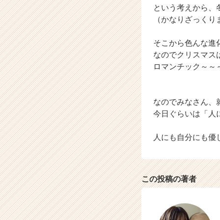
という考えから、
e
（かなりざっくり
r
C
a
そこから色んな進
r
なのでクリスマス
e
ロマンチック～～
e
r）
なのでみなさん、
今日ぐらいは「人
人にも自分にも優
この投稿の著者