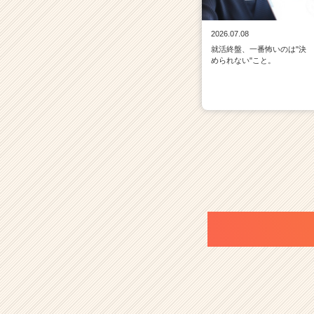
2026.07.08
就活終盤、一番怖いのは"決
められない"こと。