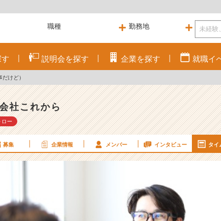
探す
説明会を
探す
企業を
探す
就職
イ
事だけど）
会社これから
ォロー
募集
企業情報
メンバー
インタビュー
タイ