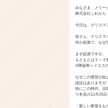
ら
ス
みなさま、メリー
カ
株式会社これから
ウ
ト
今日は、クリスマ
が
届
皆さん、クリスマ
く
就
何が起源で、なぜ1
活
サ
まず起源ですが、
イ
もともとは２～４
ト
※降誕祭＝イエス
チ
ア
なぜこの慣習が始
キ
ャ
諸説はありますが
リ
特にこの時代、太
ア
て冬至の12月25
（C
h
「新しい希望をも
e