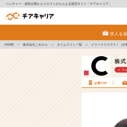
ベンチャー・成長企業からスカウトがもらえる就活サイト「チアキャリア」
メ
リ
求人を
ー
ク
HOME
＞
株式会社これから
＞
タイムライン一覧
＞
メリークリスマス！（仕
リ
ス
マ
株式
ス！
＋ フ
（仕
事
だ
企業TOP
け
ど）
【株
式
会
社
こ