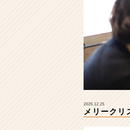
れ
か
ら
の
タ
イ
ム
ラ
イ
ン】
|
ベ
ン
チ
ャ
ー・
成
2025.12.25
長
メリークリ
企
業
か