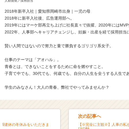
人材開発／採用担当
2018年新卒入社｜愛知県岡崎市出身｜一児の母
2018年に新卒入社後、広告運用部へ。
2019年にはマーケ部再立ち上げに社長直々で抜擢、2020年にはMV
2022年、人事部へキャリアチェンジし、妊娠・出産を経て採用担当
賢い人間ではないので努力と量で勝負するゴリゴリ系女子。
仕事のテーマは「アオハル」。
青春とは、できないことをするために命を燃やすこと。
子育て中でも、30代でも、何歳でも、自分の人生を全うする人生で
学生のみなさん！大人の青春、弊社でやってみませんか？
次の記事へ
】9連休の冬休みをいただきま
【※完全に主観※】人事の私
びの軸