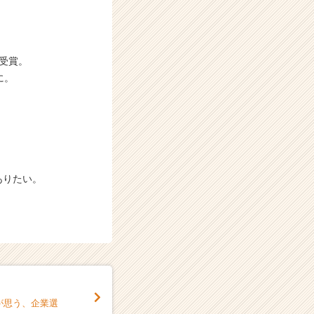
P受賞。
に。
ありたい。
が思う、企業選