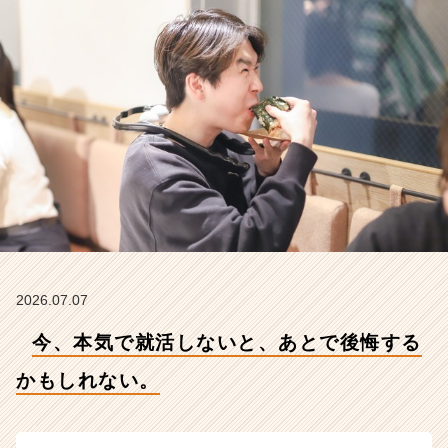
し
れ
な
い。
【株
式
会
社
こ
れ
か
ら
の
タ
イ
2026.07.07
ム
今、本気で就活しないと、あとで後悔する
ラ
イ
かもしれない。
ン】
|
ベ
ン