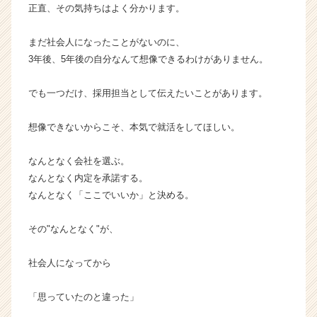
チ
正直、その気持ちはよく分かります。
ア
キ
まだ社会人になったことがないのに、
ャ
3年後、5年後の自分なんて想像できるわけがありません。
リ
ア
でも一つだけ、採用担当として伝えたいことがあります。
（C
h
e
想像できないからこそ、本気で就活をしてほしい。
e
r
なんとなく会社を選ぶ。
C
なんとなく内定を承諾する。
a
なんとなく「ここでいいか」と決める。
r
e
その"なんとなく"が、
e
r）
社会人になってから
「思っていたのと違った」