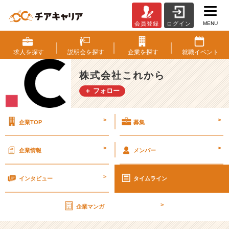
MENU
会員登録
ログイン
今、
本
気
求人を
探す
説明会を
探す
企業を
探す
就職
イベント
で
就
株式会社これから
活
＋ フォロー
し
な
い
>
>
企業TOP
募集
と、
あ
と
>
>
企業情報
メンバー
で
後
>
悔
インタビュー
タイムライン
す
る
>
企業マンガ
か
も