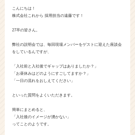
チ
こんにちは！
ャ
株式会社これから 採用担当の遠藤です！
ー・
成
27卒の皆さん。
長
企
業
弊社の説明会では、毎回現場メンバーをゲストに迎えた座談会
か
をしているんですが、
ら
ス
「入社前と入社後でギャップはありましたか？」
カ
「お昼休みはどのようにすごしてますか？」
ウ
「一日の流れをおしえてください」
ト
が
届
といった質問をよくいただきます。
く
就
簡単にまとめると、
活
「入社後のイメージが湧かない」
サ
ってことのようです。
イ
ト