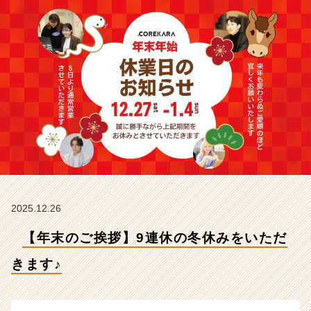
す
♪
【株
式
会
社
こ
れ
か
ら
の
タ
イ
ム
ラ
2025.12.26
イ
【年末のご挨拶】9連休の冬休みをいただ
ン】
|
きます♪
ベ
ン
チ
ャ