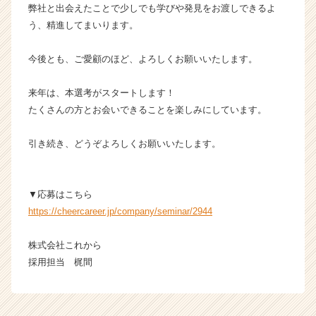
キ
弊社と出会えたことで少しでも学びや発見をお渡しできるよ
ャ
う、精進してまいります。
リ
ア
今後とも、ご愛顧のほど、よろしくお願いいたします。
（C
h
来年は、本選考がスタートします！
e
たくさんの方とお会いできることを楽しみにしています。
e
r
C
引き続き、どうぞよろしくお願いいたします。
a
r
e
▼応募はこちら
e
https://cheercareer.jp/company/seminar/2944
r）
株式会社これから
採用担当 梶間