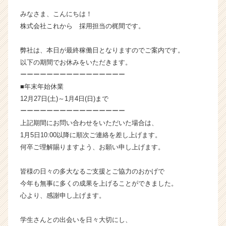
ー・
みなさま、こんにちは！
成
株式会社これから 採用担当の梶間です。
長
企
弊社は、本日が最終稼働日となりますのでご案内です。
業
か
以下の期間でお休みをいただきます。
ら
ーーーーーーーーーーーーーーーー
ス
■年末年始休業
カ
12月27日(土)～1月4日(日)まで
ウ
ーーーーーーーーーーーーーーーー
ト
上記期間にお問い合わせをいただいた場合は、
が
1月5日10:00以降に順次ご連絡を差し上げます。
届
く
何卒ご理解賜りますよう、お願い申し上げます。
就
活
皆様の日々の多大なるご支援とご協力のおかげで
サ
今年も無事に多くの成果を上げることができました。
イ
心より、感謝申し上げます。
ト
チ
学生さんとの出会いを日々大切にし、
ア