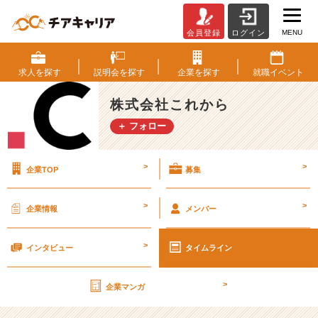
MENU
会員登録
ログイン
【年
末
の
求人を
探す
説明会を
探す
企業を
探す
就職
イベント
ご
挨
株式会社これから
拶】
＋ フォロー
9
連
休
>
>
企業TOP
募集
の
冬
休
>
>
企業情報
メンバー
み
を
>
い
インタビュー
タイムライン
た
だ
>
企業マンガ
き
ま