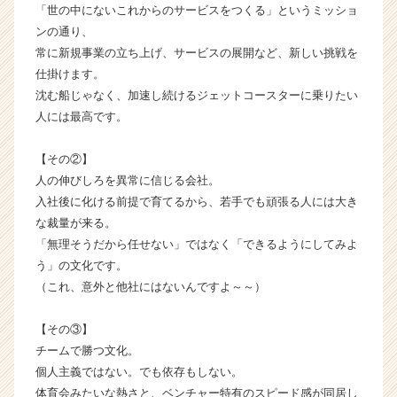
が
「世の中にないこれからのサービスをつくる」というミッショ
届
ンの通り、
く
常に新規事業の立ち上げ、サービスの展開など、新しい挑戦を
就
仕掛けます。
活
沈む船じゃなく、加速し続けるジェットコースターに乗りたい
サ
人には最高です。
イ
ト
チ
【その②】
ア
人の伸びしろを異常に信じる会社。
キ
入社後に化ける前提で育てるから、若手でも頑張る人には大き
ャ
な裁量が来る。
リ
「無理そうだから任せない」ではなく「できるようにしてみよ
ア
う」の文化です。
（C
（これ、意外と他社にはないんですよ～～）
h
e
e
【その③】
r
チームで勝つ文化。
C
個人主義ではない。でも依存もしない。
a
体育会みたいな熱さと、ベンチャー特有のスピード感が同居し