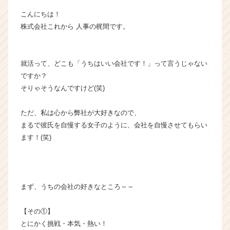
イ
こんにちは！
ム
株式会社これから 人事の梶間です。
ラ
イ
ン】
|
就活って、どこも「うちはいい会社です！」って言うじゃない
ベ
ですか？
ン
そりゃそうなんですけど(笑)
チ
ャ
ただ、私は心から弊社が大好きなので、
ー・
まるで彼氏を自慢する女子のように、会社を自慢させてもらい
成
ます！(笑)
長
企
業
か
ら
まず、うちの会社の好きなところ～～
ス
カ
【その①】
ウ
とにかく挑戦・本気・熱い！
ト