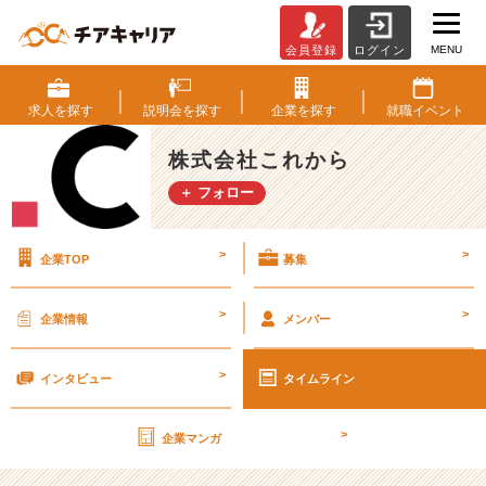
MENU
会員登録
ログイン
う
ち
の
求人を
探す
説明会を
探す
企業を
探す
就職
イベント
会
社
株式会社これから
が
＋ フォロー
大
好
き
>
>
企業TOP
募集
だ
か
ら、
>
>
企業情報
メンバー
自
慢
>
さ
インタビュー
タイムライン
せ
て
>
企業マンガ
よ
（彼