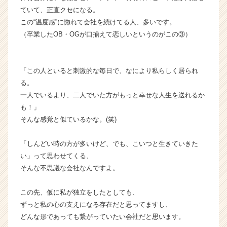
r
ていて、正直クセになる。
e
この“温度感”に惚れて会社を続けてる人、多いです。
e
r）
（卒業したOB・OGが口揃えて恋しいというのがこの③）
「この人といると刺激的な毎日で、なにより私らしく居られ
る。
一人でいるより、二人でいた方がもっと幸せな人生を送れるか
も！」
そんな感覚と似ているかな。(笑)
「しんどい時の方が多いけど、でも、こいつと生きていきた
い」って思わせてくる、
そんな不思議な会社なんですよ。
この先、仮に私が独立をしたとしても、
ずっと私の心の支えになる存在だと思ってますし、
どんな形であっても繋がっていたい会社だと思います。