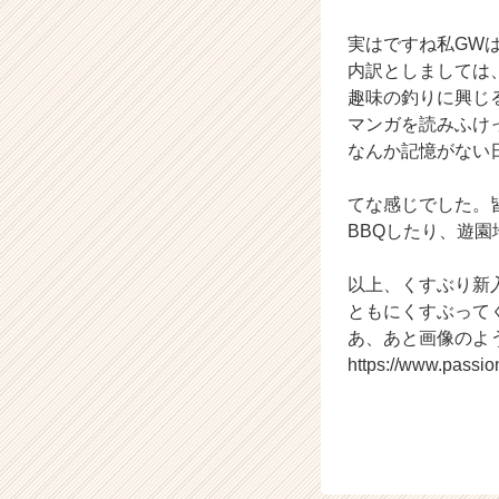
h
実はですね私GW
e
e
内訳としましては
r
趣味の釣りに興じ
C
マンガを読みふけ
a
なんか記憶がない
r
e
てな感じでした。
e
BBQしたり、遊
r）
以上、くすぶり新
ともにくすぶって
あ、あと画像のよ
https://www.passi