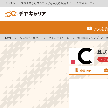
ベンチャー・成長企業からスカウトがもらえる就活サイト「チアキャリア」
週
刊
求人を
青
年
HOME
＞
株式会社これから
＞
タイムライン一覧
＞
週刊青年ジャンプ 2017
ジ
ャ
ン
株式
プ
＋ フ
2
0
1
企業TOP
7
年
3
号
【株
式
会