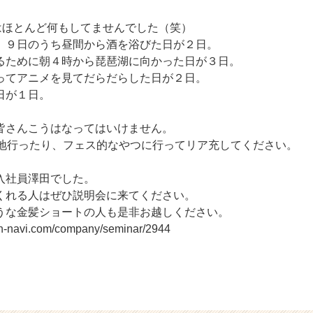
はほとんど何もしてませんでした（笑）
、９日のうち昼間から酒を浴びた日が２日。
るために朝４時から琵琶湖に向かった日が３日。
ってアニメを見てだらだらした日が２日。
日が１日。
皆さんこうはなってはいけません。
園地行ったり、フェス的なやつに行ってリア充してください。
入社員澤田でした。
くれる人はぜひ説明会に来てください。
うな金髪ショートの人も是非お越しください。
on-navi.com/company/seminar/2944