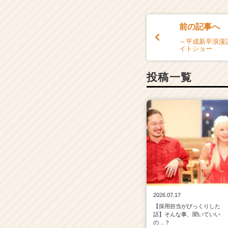
前の記事へ
～平成新卒浪漫譚
イトショー
投稿一覧
2026.07.17
【採用担当がびっくりした
話】そんな事、聞いていい
の…？