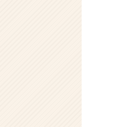
社
こ
れ
か
ら
の
タ
イ
ム
ラ
イ
ン】
|
ベ
ン
チ
ャ
ー・
成
長
企