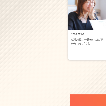
2026.07.08
就活終盤、一番怖いのは"決
められない"こと。