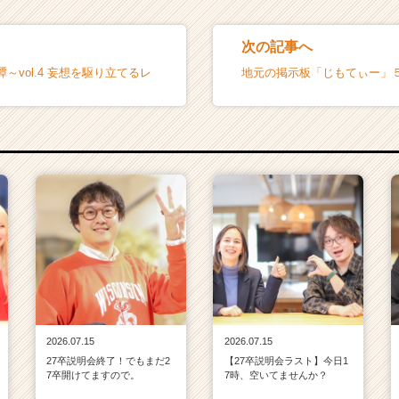
次の記事へ
～vol.4 妄想を駆り立てるレ
地元の掲示板「じもてぃー」
2026.07.15
2026.07.15
27卒説明会終了！でもまだ2
【27卒説明会ラスト】今日1
7卒開けてますので。
7時、空いてませんか？