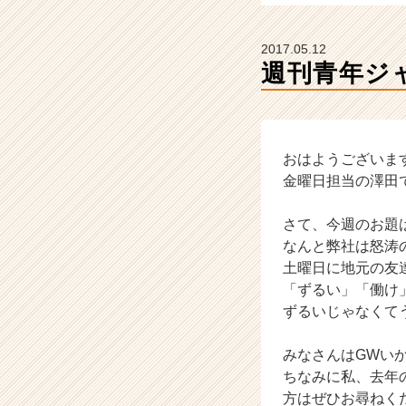
業
か
ら
2017.05.12
ス
週刊青年ジャ
カ
ウ
ト
が
届
おはようございま
く
金曜日担当の澤田
就
活
さて、今週のお題
サ
なんと弊社は怒涛
イ
土曜日に地元の友
ト
「ずるい」「働け
チ
ア
ずるいじゃなくて
キ
ャ
みなさんはGWい
リ
ちなみに私、去年
ア
方はぜひお尋ねく
（C