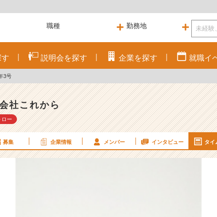
探す
説明会を
探す
企業を
探す
就職
イ
年3号
会社これから
ォロー
募集
企業情報
メンバー
インタビュー
タイ