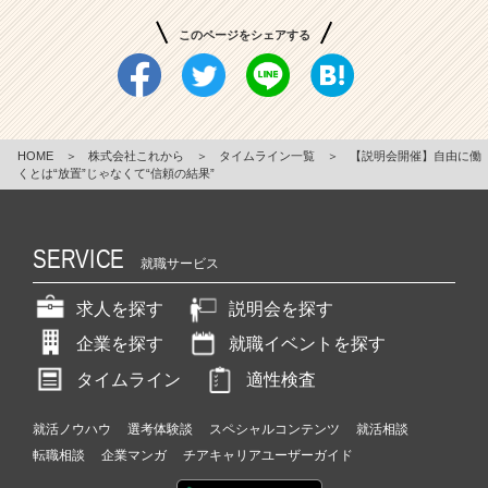
このページをシェアする
HOME
＞
株式会社これから
＞
タイムライン一覧
＞
【説明会開催】自由に働
くとは“放置”じゃなくて“信頼の結果”
SERVICE
就職サービス
求人を探す
説明会を探す
企業を探す
就職イベントを探す
タイムライン
適性検査
就活ノウハウ
選考体験談
スペシャルコンテンツ
就活相談
転職相談
企業マンガ
チアキャリアユーザーガイド