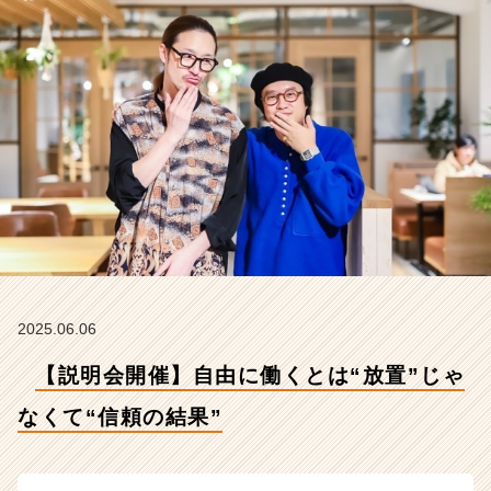
結
果”【株
式
会
社
こ
れ
か
ら
の
タ
イ
ム
ラ
イ
2025.06.06
ン】
【説明会開催】自由に働くとは“放置”じゃ
|
ベ
なくて“信頼の結果”
ン
チ
ャ
ー・