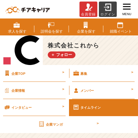
MENU
会員登録
ログイン
【説
明
会
求人を
探す
説明会を
探す
企業を
探す
就職
イベント
開
催】
株式会社これから
自
＋ フォロー
由
に
働
>
>
企業TOP
募集
く
と
は“放
>
>
企業情報
メンバー
置”じ
ゃ
>
な
インタビュー
タイムライン
く
て“信
>
企業マンガ
頼
の