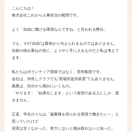
成
こんにちは！
長
株式会社これから人事担当の梶間です。
企
業
よく「自由に働ける環境なんですね」と言われる弊社。
か
ら
ス
でも、その“自由”は最初から与えられるものではありません。
カ
信頼の積み重ねの先に、ようやく手に入るものだと私は考えて
ウ
ます。
ト
が
私たちはボランティア団体ではなく、営利集団です。
届
会社は、仲良しクラブでも“居場所提供装置”でもありません。
く
就
裁量は、自分から掴みにいくもの。
活
「やります」「結果出します」という覚悟のある人にしか、渡
サ
せません。
イ
ト
正直、学生のうちは「裁量権を得られる環境で働きたい～」と
チ
思っていたけど
ア
現実は甘くなかった、努力しないと掴み取れないと知った。
キ