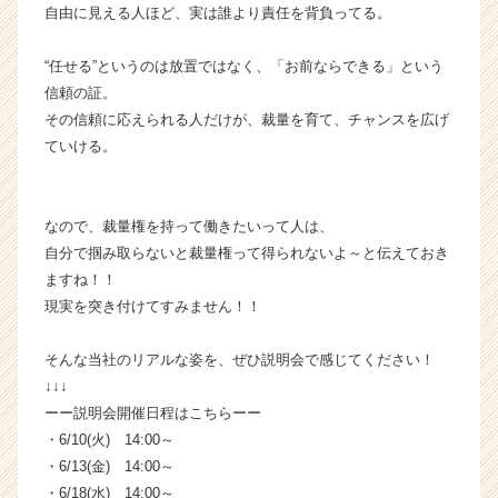
ャ
自由に見える人ほど、実は誰より責任を背負ってる。
リ
ア
“任せる”というのは放置ではなく、「お前ならできる」という
（C
信頼の証。
h
その信頼に応えられる人だけが、裁量を育て、チャンスを広げ
e
ていける。
e
r
C
a
なので、裁量権を持って働きたいって人は、
r
自分で掴み取らないと裁量権って得られないよ～と伝えておき
e
ますね！！
e
現実を突き付けてすみません！！
r）
そんな当社のリアルな姿を、ぜひ説明会で感じてください！
↓↓↓
ーー説明会開催日程はこちらーー
・6/10(火) 14:00～
・6/13(金) 14:00～
・6/18(水) 14:00～