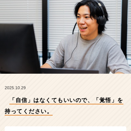
さ
い。
【株
式
会
社
こ
れ
か
ら
の
タ
イ
ム
ラ
2025.10.29
イ
「自信」はなくてもいいので、「覚悟」を
ン】
|
持ってください。
ベ
ン
チ
ャ