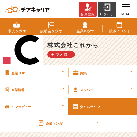
MENU
会員登録
ログイン
「自
信」
は
求人を
探す
説明会を
探す
企業を
探す
就職
イベント
な
く
株式会社これから
て
＋ フォロー
も
い
い
>
>
企業TOP
募集
の
で、
「覚
>
>
企業情報
メンバー
悟」
を
>
持
インタビュー
タイムライン
っ
て
>
企業マンガ
く
だ