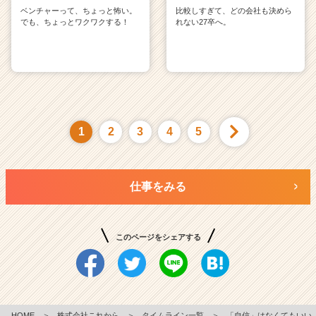
ベンチャーって、ちょっと怖い。
比較しすぎて、どの会社も決めら
でも、ちょっとワクワクする！
れない27卒へ。
1
2
3
4
5
仕事をみる
このページをシェアする
HOME
＞
株式会社これから
＞
タイムライン一覧
＞
「自信」はなくてもいい