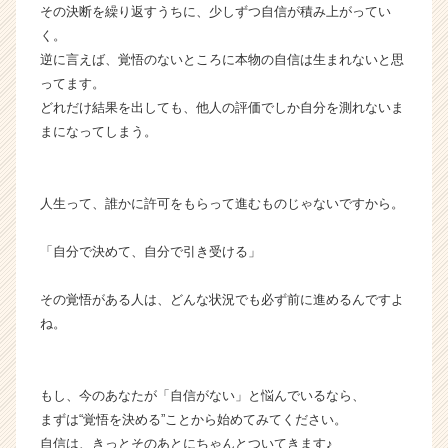
キ
その決断を繰り返すうちに、少しずつ自信が積み上がってい
ャ
く。
リ
逆に言えば、覚悟のないところに本物の自信は生まれないと思
ア
ってます。
（C
どれだけ結果を出しても、他人の評価でしか自分を測れないま
h
まになってしまう。
e
e
r
C
人生って、誰かに許可をもらって進むものじゃないですから。
a
r
「自分で決めて、自分で引き受ける」
e
e
その覚悟がある人は、どんな状況でも必ず前に進めるんですよ
r）
ね。
もし、今のあなたが「自信がない」と悩んでいるなら、
まずは“覚悟を決める”ことから始めてみてください。
自信は、きっとそのあとにちゃんとついてきます♪