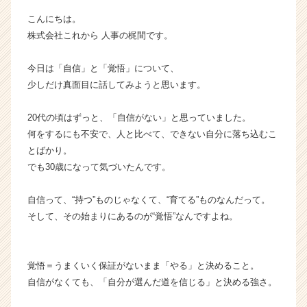
ー・
こんにちは。
成
株式会社これから 人事の梶間です。
長
企
今日は「自信」と「覚悟」について、
業
か
少しだけ真面目に話してみようと思います。
ら
ス
20代の頃はずっと、「自信がない」と思っていました。
カ
何をするにも不安で、人と比べて、できない自分に落ち込むこ
ウ
とばかり。
ト
でも30歳になって気づいたんです。
が
届
く
自信って、“持つ”ものじゃなくて、“育てる”ものなんだって。
就
そして、その始まりにあるのが“覚悟”なんですよね。
活
サ
イ
覚悟＝うまくいく保証がないまま「やる」と決めること。
ト
自信がなくても、「自分が選んだ道を信じる」と決める強さ。
チ
ア