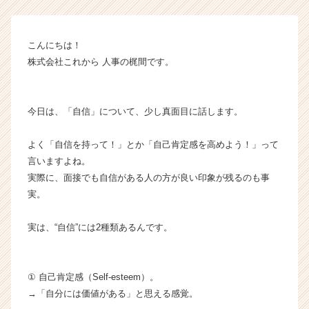
式
会
社
こんにちは！
こ
株式会社これから 人事の梶間です。
れ
か
ら
今日は、「自信」について、少し真面目に話します。
の
タ
イ
よく「自信を持って！」とか「自己肯定感を高めよう！」って
ム
言いますよね。
ラ
実際に、面接でも自信がある人の方が良い印象が残るのも事
イ
実。
ン】
|
実は、“自信”には2種類あるんです。
ベ
ン
チ
ャ
① 自己肯定感（Self-esteem）。
ー・
→「自分には価値がある」と思える感覚。
成