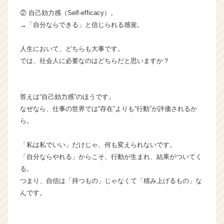
長
② 自己効力感（Self-efficacy）。
企
→「自分ならできる」と信じられる感覚。
業
か
ら
人生において、どちらも大事です。
ス
では、社会人に必要なのはどちらだと思いますか？
カ
ウ
ト
答えは“自己効力感”のほうです。
が
なぜなら、仕事の世界では“存在”よりも“行動”が評価されるか
届
ら。
く
就
活
「私は私でいい」だけじゃ、何も変えられないです。
サ
「自分ならやれる」からこそ、行動が生まれ、結果がついてく
イ
る。
ト
つまり、自信は「持つもの」じゃなくて「積み上げるもの」な
チ
んです。
ア
キ
ャ