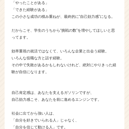
リ
「やったことがある」
ア
「できた経験がある」
（C
この小さな成功の積み重ねが、最終的に“自己効力感”になる。
h
e
だからこそ、学生のうちから“挑戦の数”を増やしてほしいと思
e
ってます。
r
C
a
効率重視の就活ではなくて、いろんな企業と出会う経験。
r
いろんな役職な方と話す経験。
e
その中で失敗があるかもしれないけれど、絶対にやりきった経
e
験が自信になります。
r）
自己肯定感は、あなたを支えるガソリンですが、
自己効力感こそ、あなたを前に進めるエンジンです。
社会に出てから強い人は、
「自分を好きでいられる人」じゃなく、
「自分を信じて動ける人」です。