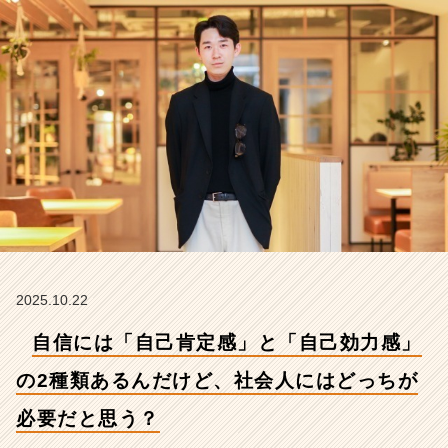
あ
る
ん
だ
け
ど、
社
会
人
に
は
ど
っ
ち
が
2025.10.22
必
自信には「自己肯定感」と「自己効力感」
要
だ
の2種類あるんだけど、社会人にはどっちが
と
思
必要だと思う？
う？
【株