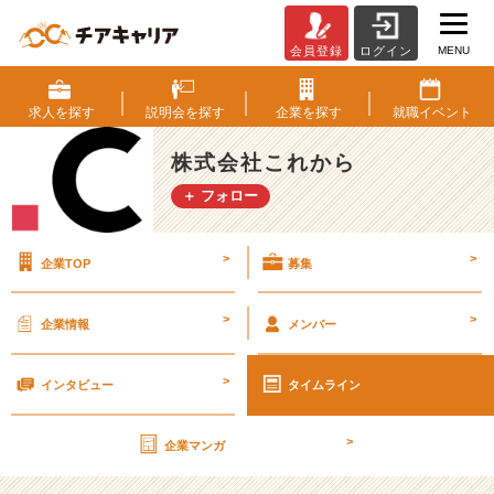
MENU
会員登録
ログイン
自
信
に
求人を
探す
説明会を
探す
企業を
探す
就職
イベント
は
「自
株式会社これから
己
＋ フォロー
肯
定
感」
>
>
企業TOP
募集
と
「自
己
>
>
企業情報
メンバー
効
力
>
感」
インタビュー
タイムライン
の
2
>
企業マンガ
種
類