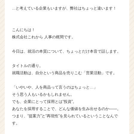
チ
...と考えている企業もいますが、弊社はちょっと違います！
ャ
ー・
成
こんにちは！
長
企
株式会社これから 人事の梶間です。
業
か
今日は、就活の本質について、ちょっとだけ本音で話します。
ら
ス
タイトルの通り。
カ
就職活動は、自分という商品を売りこむ「営業活動」です。
ウ
ト
が
「いやいや、人を商品って言うのはちょっと…」
届
そう思う人もいるかもしれません。
く
でも、企業にとって採用とは“投資”。
就
あなたを採用することで、どんな価値を生み出せるのか――。
活
つまり、“提案力”と“再現性”を見られているということなんで
サ
す。
イ
ト