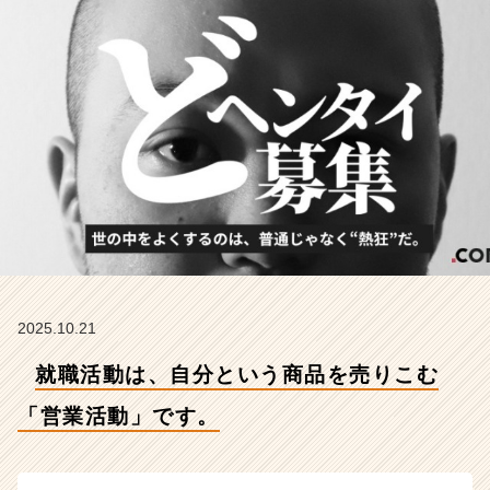
活
動」
で
す。
【株
式
会
社
こ
れ
か
ら
の
タ
イ
2025.10.21
ム
就職活動は、自分という商品を売りこむ
ラ
イ
「営業活動」です。
ン】
|
ベ
ン