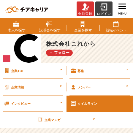
MENU
会員登録
ログイン
就
職
活
求人を
探す
説明会を
探す
企業を
探す
就職
イベント
動
は、
株式会社これから
自
＋ フォロー
分
と
い
>
>
企業TOP
募集
う
商
品
>
>
企業情報
メンバー
を
売
>
り
インタビュー
タイムライン
こ
む
>
企業マンガ
「営
業