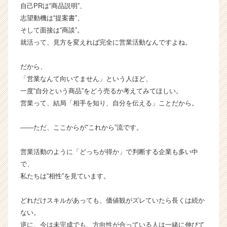
チ
自己PRは“商品説明”、
ア
志望動機は“提案書”、
キ
そして面接は“商談”。
ャ
就活って、見方を変えれば完全に営業活動なんですよね。
リ
ア
だから、
（C
「営業なんて向いてません」という人ほど、
h
e
一度“自分という商品”をどう売るか考えてみてほしい。
e
営業って、結局「相手を知り、自分を伝える」ことだから。
r
C
――ただ、ここからが“これから”流です。
a
r
営業活動のように「どっちが得か」で判断する企業も多い中
e
で、
e
r）
私たちは“相性”を見ています。
どれだけスキルがあっても、価値観がズレていたら長くは続か
ない。
逆に、今は未完成でも、方向性が合っている人は一緒に伸びて