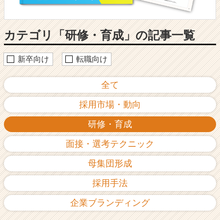
用
ノ
ウ
カテゴリ「研修・育成」の記事一覧
ハ
ウ
記
新卒向け
転職向け
事
|
全て
ベ
ン
採用市場・動向
チ
ャ
研修・育成
ー・
成
面接・選考テクニック
長
企
母集団形成
業
か
採用手法
ら
ス
企業ブランディング
カ
ウ