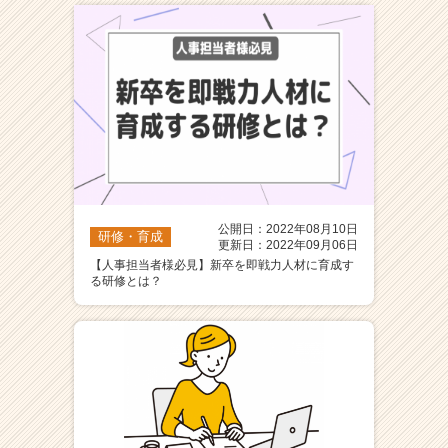
ト
が
届
く
就
活
サ
イ
ト
チ
ア
公開日：2022年08月10日
研修・育成
更新日：2022年09月06日
キ
【人事担当者様必見】新卒を即戦力人材に育成す
ャ
る研修とは？
リ
ア
（C
h
e
e
r
C