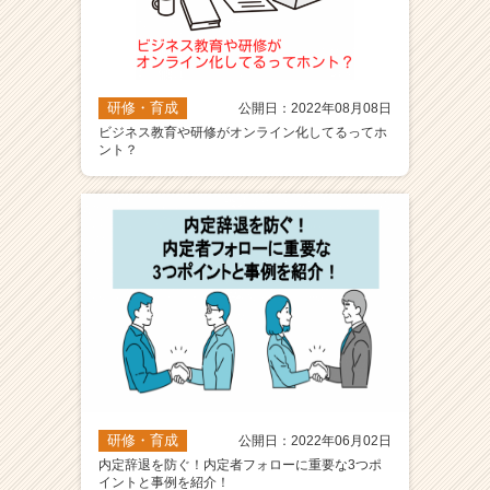
a
r
e
e
r）
研修・育成
公開日：2022年08月08日
ビジネス教育や研修がオンライン化してるってホ
ント？
研修・育成
公開日：2022年06月02日
内定辞退を防ぐ！内定者フォローに重要な3つポ
イントと事例を紹介！