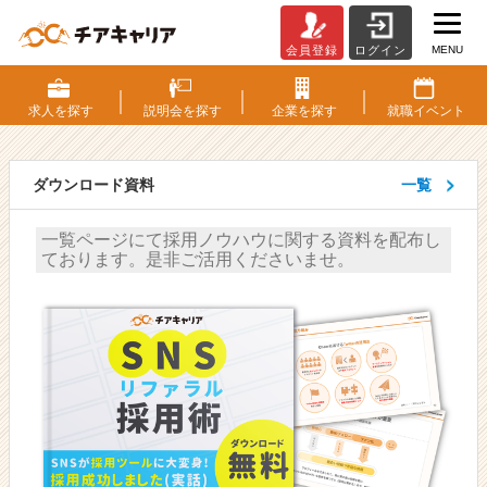
MENU
会員登録
ログイン
カ
テ
ゴ
求人を
探す
説明会を
探す
企業を
探す
就職
イベント
リ：
研
修・
ダウンロード資料
一覧
育
成
一覧ページにて採用ノウハウに関する資料を配布し
-
ております。是非ご活用くださいませ。
人
事・
採
用
担
当
者
向
け
採