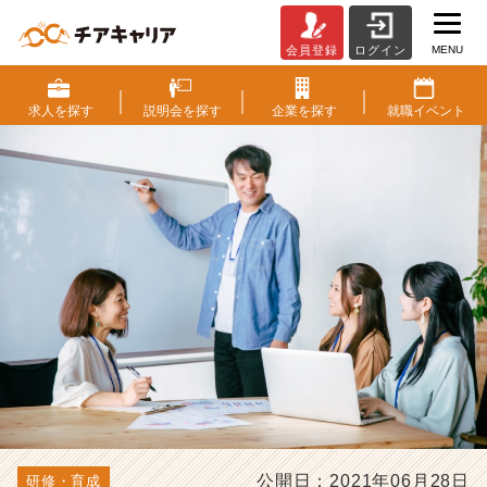
MENU
会員登録
ログイン
新
入
社
求人を
探す
説明会を
探す
企業を
探す
就職
イベント
員
を
定
着
さ
せ
る
た
め
に
必
要
な"研
修"の
重
要
公開日：2021年06月28日
研修・育成