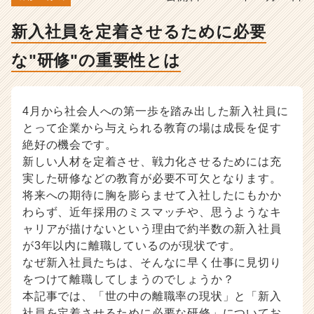
性
と
新入社員を定着させるために必要
は
-
な"研修"の重要性とは
人
事・
採
用
4月から社会人への第一歩を踏み出した新入社員に
担
とって企業から与えられる教育の場は成長を促す
当
絶好の機会です。
者
新しい人材を定着させ、戦力化させるためには充
向
実した研修などの教育が必要不可欠となります。
け
採
将来への期待に胸を膨らませて入社したにもかか
用
わらず、近年採用のミスマッチや、思うようなキ
ノ
ャリアが描けないという理由で約半数の新入社員
ウ
が3年以内に離職しているのが現状です。
ハ
なぜ新入社員たちは、そんなに早く仕事に見切り
ウ
をつけて離職してしまうのでしょうか？
記
本記事では、「世の中の離職率の現状」と「新入
事
|
社員を定着させるために必要な研修」についてお