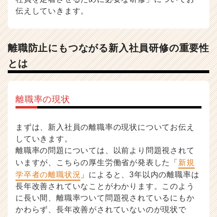
ベ
伝えしていきます。
ン
チ
ャ
離職防止にもつながる新入社員研修の重要性
ー・
成
とは
長
企
業
離職率の現状
か
ら
ス
まずは、新入社員の離職率の現状についてお伝え
カ
していきます。
ウ
離職率の問題については、以前より問題視されて
ト
が
いますが、こちらの厚生労働省が発表した「
新規
届
学卒者の離職状況
」によると、3年以内の離職率は
く
長年改善されていなことがわかります。このよう
就
に長い間、離職率ついて問題視されているにもか
活
かわらず、長年改善がされていないのが現状で
サ