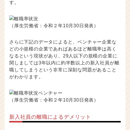
す。
イ
ト
チ
ア
（厚生労働省：令和２年10月30日発表）
キ
ャ
リ
さらに下記のデータによると、ベンチャー企業な
ア
どの小規模の企業であればあるほど離職率は高く
（C
なるという現状があり、29人以下の規模の企業に
h
関しましては3年以内に約半数以上の新入社員が離
e
職してしまうという非常に深刻な問題があること
e
r
がわかります。
C
a
r
（厚生労働省：令和２年10月30日発表）
e
e
r）
新入社員の離職によるデメリット