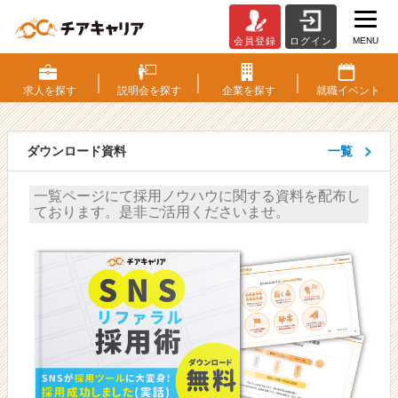
MENU
会員登録
ログイン
海
が
書
求人を
探す
説明会を
探す
企業を
探す
就職
イベント
い
た
人
ダウンロード資料
一覧
事・
採
一覧ページにて採用ノウハウに関する資料を配布し
用
ております。是非ご活用くださいませ。
担
当
者
向
け
採
用
ノ
ウ
ハ