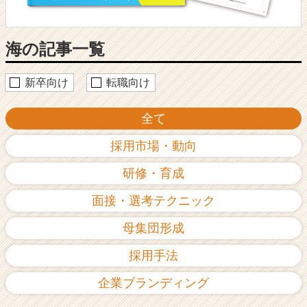
ウ
記
事
海の記事一覧
|
ベ
ン
新卒向け
転職向け
チ
ャ
全て
ー・
成
採用市場・動向
長
企
研修・育成
業
か
面接・選考テクニック
ら
ス
母集団形成
カ
ウ
採用手法
ト
が
企業ブランディング
届
く