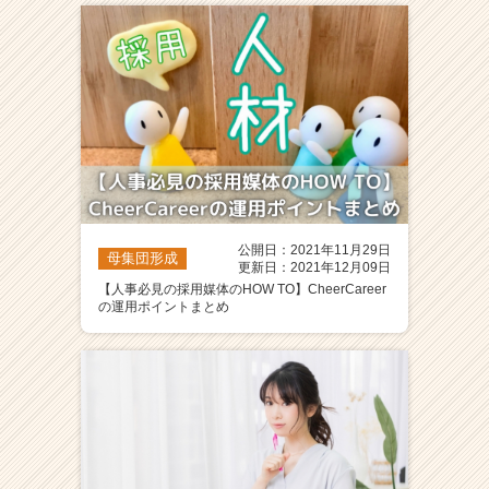
就
活
サ
イ
ト
チ
ア
キ
ャ
リ
ア
公開日：2021年11月29日
母集団形成
更新日：2021年12月09日
（C
【人事必見の採用媒体のHOW TO】CheerCareer
h
の運用ポイントまとめ
e
e
r
C
a
r
e
e