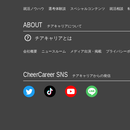
届
く
就活ノウハウ
選考体験談
スペシャルコンテンツ
就活相談
就
活
ABOUT
サ
チアキャリアについて
イ
ト
チアキャリアとは
チ
ア
会社概要
ニュースルーム
メディア出演・掲載
プライバシー
キ
ャ
リ
CheerCareer SNS
ア
チアキャリアからの発信
（C
h
e
e
r
C
a
r
e