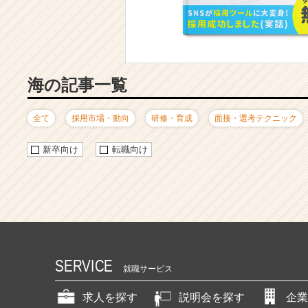
ハ
ウ
記
事
|
ベ
海の記事一覧
ン
チ
全て
採用市場・動向
研修・育成
面接・選考テクニック
ャ
ー・
新卒向け
転職向け
成
長
企
業
か
ら
ス
カ
SERVICE
ウ
就職サービス
ト
が
求人を探す
説明会を探す
企業