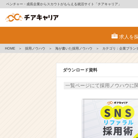
ベンチャー・成長企業からスカウトがもらえる就活サイト「チアキャリア」
海
が
求人を
書
い
HOME
＞
採用ノウハウ
＞
海が書いた採用ノウハウ
＞
カテゴリ：企業ブラン
た
人
事・
ダウンロード資料
採
用
担
一覧ページにて採用ノウハウに
当
者
向
け
採
用
ノ
ウ