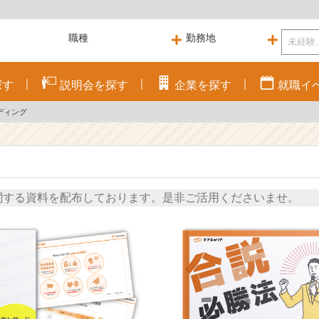
探す
説明会を
探す
企業を
探す
就職
イ
ディング
関する資料を配布しております。是非ご活用くださいませ。