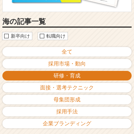
ウ
記
事
海の記事一覧
|
ベ
ン
新卒向け
転職向け
チ
ャ
全て
ー・
成
採用市場・動向
長
企
研修・育成
業
か
面接・選考テクニック
ら
ス
母集団形成
カ
ウ
採用手法
ト
が
企業ブランディング
届
く