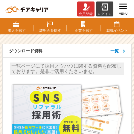
MENU
会員登録
ログイン
海
が
書
求人を
探す
説明会を
探す
企業を
探す
就職
イベント
い
た
人
ダウンロード資料
一覧
事・
採
一覧ページにて採用ノウハウに関する資料を配布し
用
ております。是非ご活用くださいませ。
担
当
者
向
け
採
用
ノ
ウ
ハ