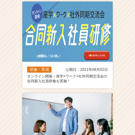
就
活
サ
イ
ト
チ
ア
キ
ャ
リ
ア
研修・育成
公開日：2021年08月02日
（C
オンライン開催｜座学×ワーク×社外同期交流会の
合同新入社員研修を実施！
h
e
e
r
C
a
r
e
e