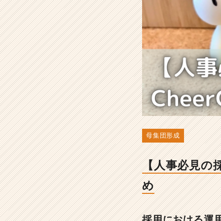
e
r
C
a
r
e
e
r
の
運
用
ポ
イ
母集団形成
ン
ト
ま
【人事必見の採用
と
め
め
-
人
事・
採用における運