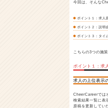
今回は、そんなChe
リ
ア
（C
h
ポイント１：求人
e
ポイント２：説明
e
r
ポイント３：タイ
C
a
r
こちらの3つの施
e
e
r）
ポイント１：求
求人の上位表示
CheerCare
検索結果一覧に表
原稿を更新してい