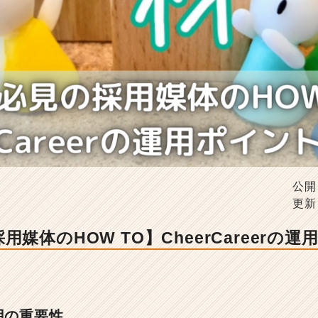
公開
更新
媒体のHOW TO】CheerCareerの
用の重要性