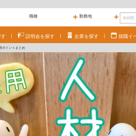
探す
説明会を
探す
企業を
探す
就職
イ
の運用ポイントまとめ