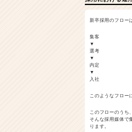
採
用
担
当
新卒採用のフロー
者
向
集客
け
▼
採
用
選考
ノ
▼
ウ
内定
ハ
▼
ウ
入社
記
事
|
このようなフロー
ベ
ン
このフローのうち、
チ
ャ
そんな採用媒体で
ー・
ります。
成