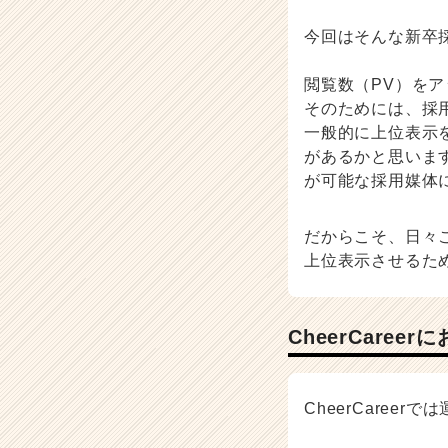
長
今回はそんな新卒
企
業
か
閲覧数（PV）を
ら
そのためには、採
ス
一般的に上位表示
カ
があるかと思います
ウ
が可能な採用媒体
ト
が
届
だからこそ、日々
く
上位表示させるた
就
活
サ
イ
CheerCar
ト
チ
ア
CheerCare
キ
ャ