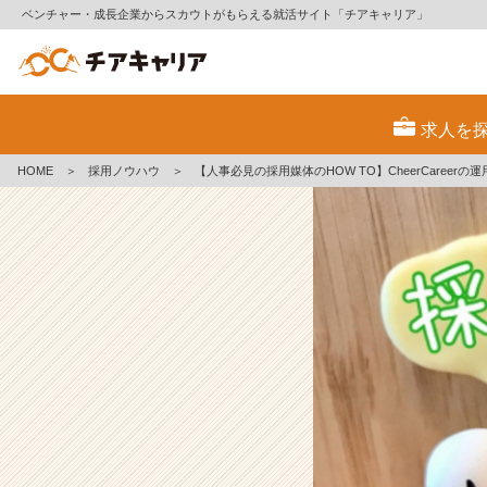
ベンチャー・成長企業からスカウトがもらえる就活サイト「チアキャリア」
【人
事
求人を
必
見
HOME
＞
採用ノウハウ
＞
【人事必見の採用媒体のHOW TO】CheerCareer
の
採
用
媒
体
の
H
O
W
T
O】
C
h
e