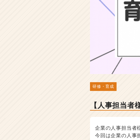
成
す
る
研
修
と
は？
-
人
事・
採
用
担
研修・育成
当
者
向
【人事担当者
け
採
用
企業の人事担当者
ノ
ウ
今回は企業の人事