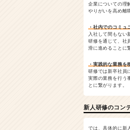
企業についての理
く
やりがいを高め離
就
活
サ
・社内でのコミュ
イ
入社して間もない
ト
研修を通じて、社
チ
ア
滑に進めることに
キ
ャ
・実践的な業務を
リ
研修では新卒社員
ア
実際の業務を行う
（C
h
とに繋がります。
e
e
r
新人研修のコン
C
a
r
e
では、具体的に新