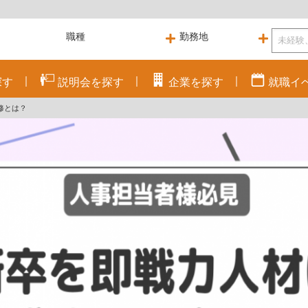
探す
説明会を
探す
企業を
探す
就職
イ
修とは？