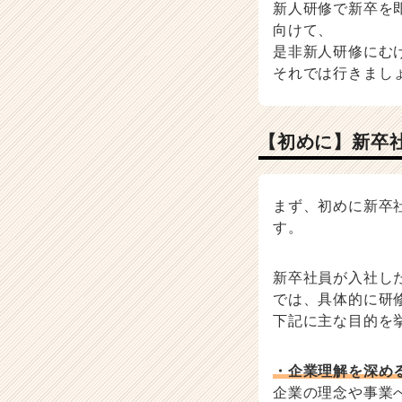
ハ
新人研修で新卒を
ウ
向けて、
記
是非新人研修にむ
事
それでは行きまし
|
ベ
ン
チ
【初めに】新卒
ャ
ー・
成
まず、初めに新卒
長
す。
企
業
か
新卒社員が入社し
ら
では、具体的に研
ス
下記に主な目的を
カ
ウ
ト
・企業理解を深め
が
企業の理念や事業
届