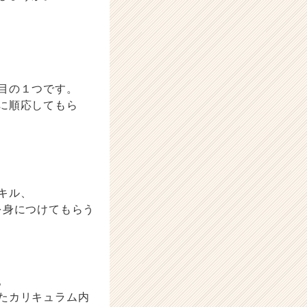
目の１つです。
に順応してもら
キル、
を身につけてもらう
。
たカリキュラム内