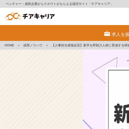
ベンチャー・成長企業からスカウトがもらえる就活サイト「チアキャリア」
【人
事
求人を
担
当
HOME
＞
採用ノウハウ
＞
【人事担当者様必見】新卒を即戦力人材に育成する研
者
様
必
見】
新
卒
を
即
戦
力
人
材
に
育