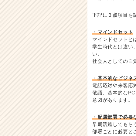
e
r）
下記に３点項目を
・マインドセット
マインドセットと
学生時代とは違い
い、
社会人としての自
・基本的なビジネ
電話応対や来客応
敬語、基本的なP
意図があります。
・配属部署で必要
早期活躍してもら
部署ごとに必要と