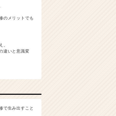
、
修のメリットでも
え、
の違いと意識変
修で生み出すこと