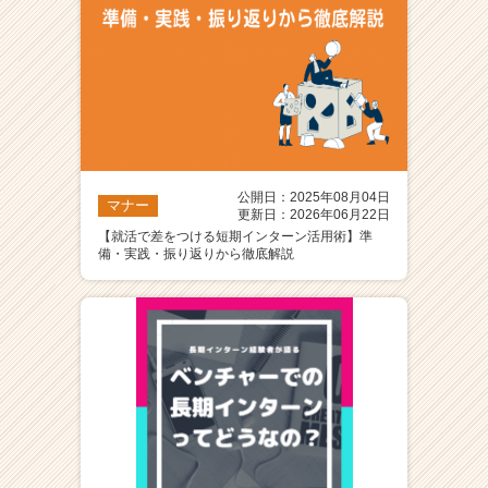
ア
（C
h
e
e
r
C
a
公開日：2025年08月04日
r
マナー
更新日：2026年06月22日
e
【就活で差をつける短期インターン活用術】準
e
備・実践・振り返りから徹底解説
r）