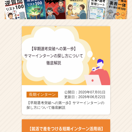
長
企
業
か
ら
ス
カ
ウ
ト
が
届
く
就
活
サ
公開日：2020年07月01日
イ
長期インターン
更新日：2026年06月22日
ト
【早期選考突破への第一歩】サマーインターンの
チ
探し方について徹底解説
ア
キ
ャ
リ