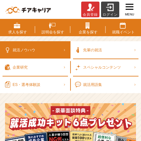
MENU
会員登録
ログイン
選
考
対
求人を
探す
説明会を
探す
企業を
探す
就職
イベント
策・
就
活
就活ノウハウ
先輩の就活
ノ
ウ
企業研究
スペシャル
コンテンツ
ハ
ウ
記
ES・選考
体験談
就活用語集
事
|
ベ
ン
チ
ャ
ー・
成