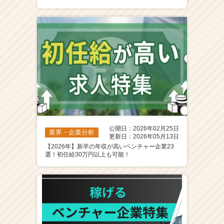
ア
（C
h
e
e
r
C
a
r
e
e
r）
公開日：2026年02月25日
業界・企業分析
更新日：2026年05月13日
【2026年】新卒の年収が高いベンチャー企業23
選！初任給30万円以上も可能！