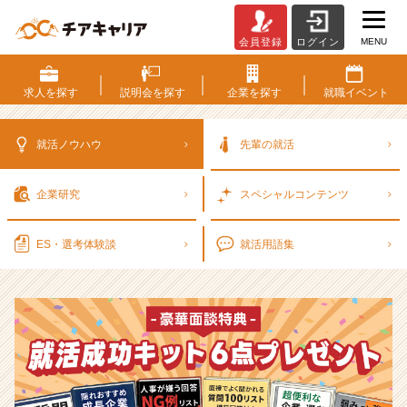
MENU
会員登録
ログイン
選
考
対
求人を
探す
説明会を
探す
企業を
探す
就職
イベント
策・
就
活
就活ノウハウ
先輩の就活
ノ
ウ
企業研究
スペシャル
コンテンツ
ハ
ウ
記
ES・選考
体験談
就活用語集
事
|
ベ
ン
チ
ャ
ー・
成