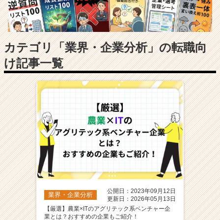
長
企
業
か
ら
カテゴリ「業界・企業分析」の転職向
ス
け記事一覧
カ
ウ
ト
が
届
く
就
活
サ
イ
ト
チ
ア
公開日：2023年09月12日
業界・企業分析
キ
更新日：2026年05月13日
ャ
【厳選】農業×ITのアグリテック系ベンチャー企
業とは？おすすめの企業もご紹介！
リ