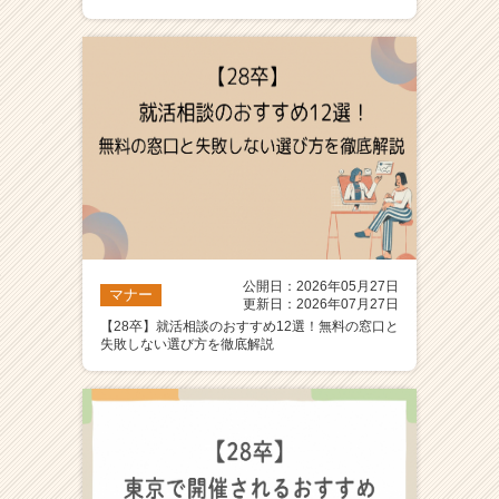
ア
（C
h
e
e
r
C
a
r
e
e
r）
公開日：2026年05月27日
マナー
更新日：2026年07月27日
【28卒】就活相談のおすすめ12選！無料の窓口と
失敗しない選び方を徹底解説