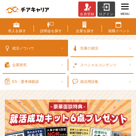
MENU
会員登録
ログイン
選
考
対
求人を
探す
説明会を
探す
企業を
探す
就職
イベント
策・
就
活
就活ノウハウ
先輩の就活
ノ
ウ
企業研究
スペシャル
コンテンツ
ハ
ウ
記
ES・選考
体験談
就活用語集
事
|
ベ
ン
チ
ャ
ー・
成