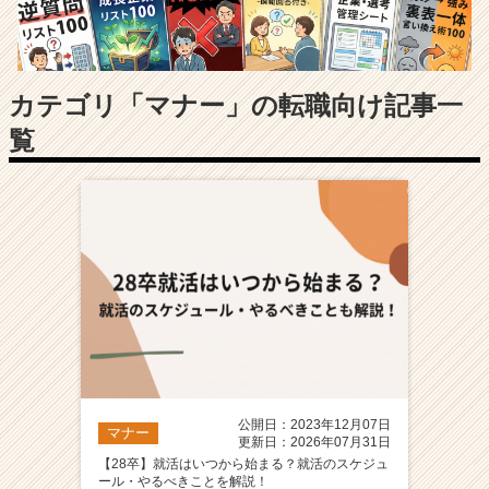
長
企
業
か
ら
カテゴリ「マナー」の転職向け記事一
ス
覧
カ
ウ
ト
が
届
く
就
活
サ
イ
ト
チ
ア
公開日：2023年12月07日
マナー
キ
更新日：2026年07月31日
ャ
【28卒】就活はいつから始まる？就活のスケジュ
ール・やるべきことを解説！
リ