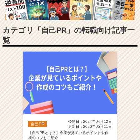
長
企
業
か
ら
カテゴリ「自己PR」の転職向け記事一
ス
覧
カ
ウ
ト
が
届
く
就
活
サ
イ
ト
チ
ア
公開日：2024年04月12日
自己PR
キ
更新日：2026年05月11日
ャ
【自己PRとは？】企業が見ているポイントや作
成のコツもご紹介！
リ