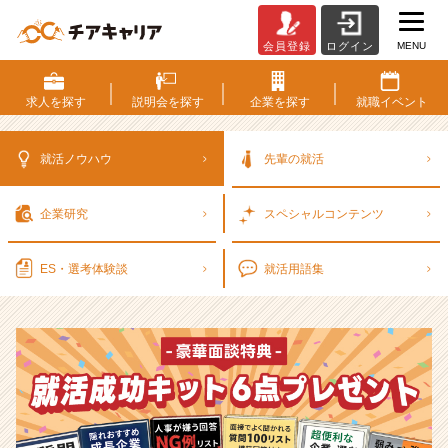
MENU
会員登録
ログイン
選
考
対
求人を
探す
説明会を
探す
企業を
探す
就職
イベント
策・
就
活
就活ノウハウ
先輩の就活
ノ
ウ
企業研究
スペシャル
コンテンツ
ハ
ウ
記
ES・選考
体験談
就活用語集
事
|
ベ
ン
チ
ャ
ー・
成