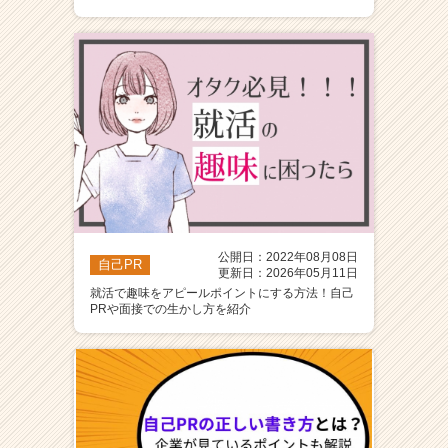
ア
（C
h
e
e
r
C
a
r
e
e
r）
公開日：2022年08月08日
自己PR
更新日：2026年05月11日
就活で趣味をアピールポイントにする方法！自己
PRや面接での生かし方を紹介