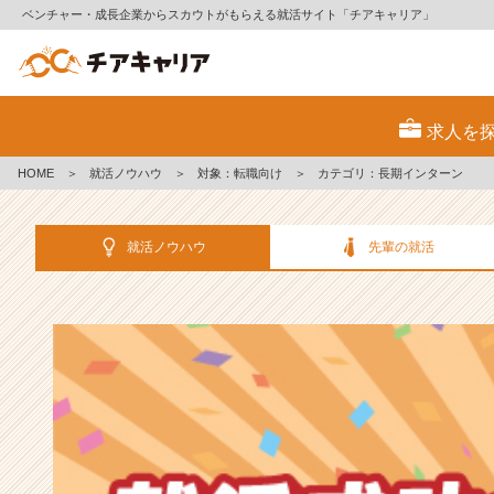
ベンチャー・成長企業からスカウトがもらえる就活サイト「チアキャリア」
選
考
求人を
対
策・
HOME
＞
就活ノウハウ
＞
対象：転職向け
＞
カテゴリ：長期インターン
就
活
ノ
就活ノウハウ
先輩の就活
ウ
ハ
ウ
記
事
|
ベ
ン
チ
ャ
ー・