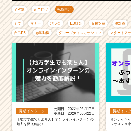
ャ
リ
全対象
新卒向け
転職向け
ア
（C
全て
マナー
説明会
ES対策
面接対策
親対策
h
e
自己PR
志望動機
グループディスカッション
スタートア
e
r
C
a
r
e
e
r）
公開日：2022年02月17日
長期インターン
長期イン
更新日：2026年06月22日
【地方学生でも楽ちん】オンラインインターンの
オンライン
魅力を徹底解説！
～オススメ