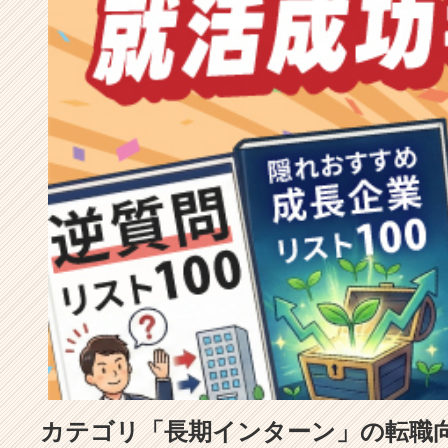
成
長
企
業
か
ら
ス
カ
ウ
ト
が
届
く
就
活
サ
イ
ト
チ
ア
カテゴリ「長期インターン」の転職
キ