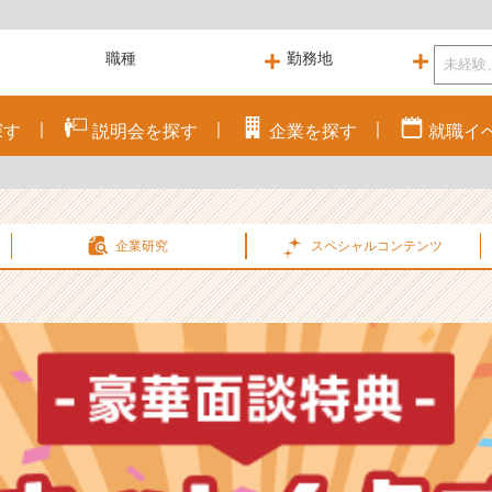
探す
説明会を
探す
企業を
探す
就職
イ
企業研究
スペシャル
コンテンツ