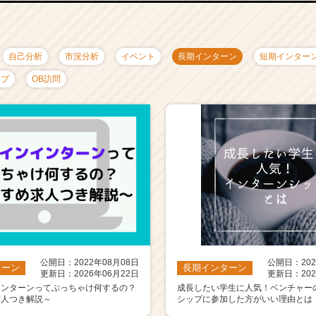
自己分析
市況分析
イベント
長期インターン
短期インター
ップ
OB訪問
公開日：2022年08月08日
公開日：202
ターン
長期インターン
更新日：2026年06月22日
更新日：202
インターンってぶっちゃけ何するの？
成長したい学生に人気！ベンチャー
求人つき解説～
シップに参加した方がいい理由とは