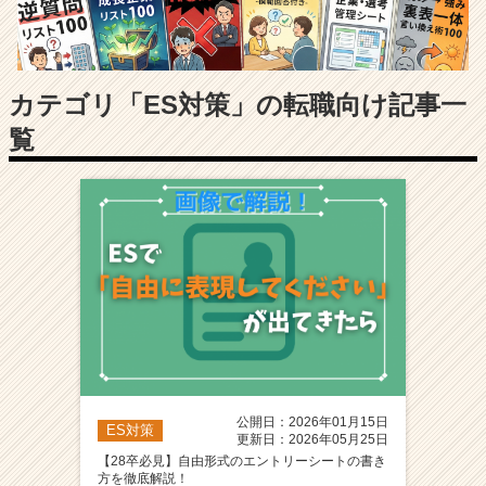
長
企
業
か
ら
カテゴリ「ES対策」の転職向け記事一
ス
覧
カ
ウ
ト
が
届
く
就
活
サ
イ
ト
チ
ア
公開日：2026年01月15日
ES対策
キ
更新日：2026年05月25日
ャ
【28卒必見】自由形式のエントリーシートの書き
方を徹底解説！
リ