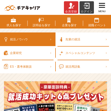
MENU
会員登録
ログイン
選
考
対
求人を
探す
説明会を
探す
企業を
探す
就職
イベント
策・
就
活
就活ノウハウ
先輩の就活
ノ
ウ
企業研究
スペシャル
コンテンツ
ハ
ウ
記
ES・選考
体験談
就活用語集
事
|
ベ
ン
チ
ャ
ー・
成