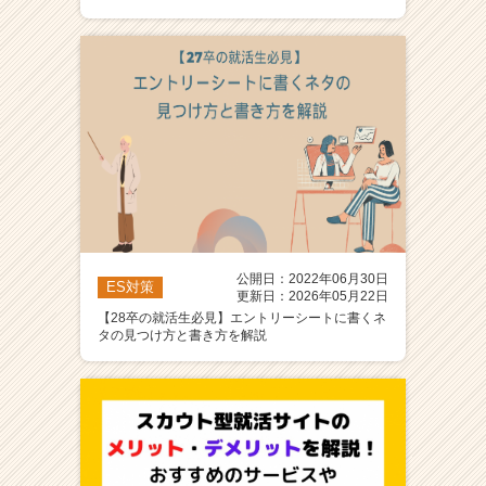
ア
（C
h
e
e
r
C
a
r
e
e
r）
公開日：2022年06月30日
ES対策
更新日：2026年05月22日
【28卒の就活生必見】エントリーシートに書くネ
タの見つけ方と書き方を解説