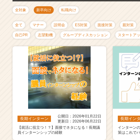
ャ
リ
全対象
新卒向け
転職向け
ア
（C
全て
マナー
説明会
ES対策
面接対策
親対策
h
e
自己PR
志望動機
グループディスカッション
スタートア
e
r
C
a
r
e
e
r）
公開日：2026年01月22日
長期インターン
長期イン
更新日：2026年06月22日
【就活に役立つ！？】面接でネタになる！長期議
インターン
員インターンシップの経験
策はこれで