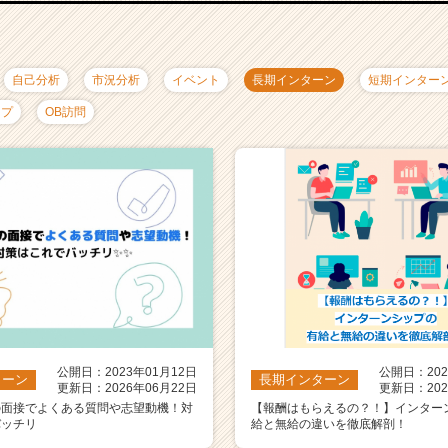
自己分析
市況分析
イベント
長期インターン
短期インター
ップ
OB訪問
公開日：2023年01月12日
公開日：202
ターン
長期インターン
更新日：2026年06月22日
更新日：202
の面接でよくある質問や志望動機！対
【報酬はもらえるの？！】インター
バッチリ
給と無給の違いを徹底解剖！