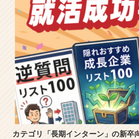
成
長
企
業
か
ら
ス
カ
ウ
ト
が
届
く
就
活
サ
イ
ト
チ
ア
カテゴリ「長期インターン」の新卒
キ