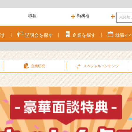
探す
説明会を
探す
企業を
探す
就職
イ
企業研究
スペシャル
コンテンツ