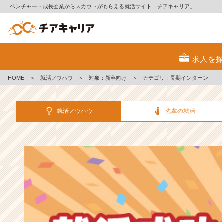
ベンチャー・成長企業からスカウトがもらえる就活サイト「チアキャリア」
選
考
求人を
対
策・
HOME
＞
就活ノウハウ
＞
対象：新卒向け
＞
カテゴリ：長期インターン
就
活
ノ
就活ノウハウ
先輩の就活
ウ
ハ
ウ
記
事
|
ベ
ン
チ
ャ
ー・