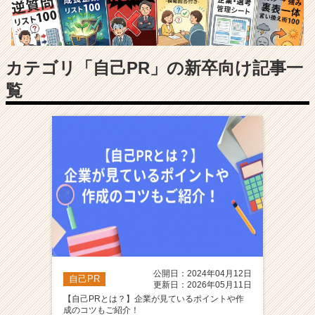
長
企
業
か
ら
カテゴリ「自己PR」の新卒向け記事一
ス
覧
カ
ウ
ト
が
届
く
就
活
サ
イ
ト
チ
ア
公開日：2024年04月12日
自己PR
キ
更新日：2026年05月11日
ャ
【自己PRとは？】企業が見ているポイントや作
成のコツもご紹介！
リ