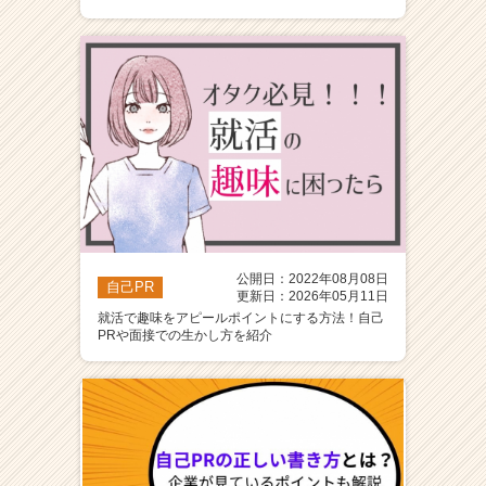
ア
（C
h
e
e
r
C
a
r
e
e
r）
公開日：2022年08月08日
自己PR
更新日：2026年05月11日
就活で趣味をアピールポイントにする方法！自己
PRや面接での生かし方を紹介