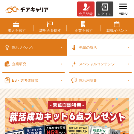
MENU
会員登録
ログイン
選
考
対
求人を
探す
説明会を
探す
企業を
探す
就職
イベント
策・
就
活
就活ノウハウ
先輩の就活
ノ
ウ
企業研究
スペシャル
コンテンツ
ハ
ウ
記
ES・選考
体験談
就活用語集
事
|
ベ
ン
チ
ャ
ー・
成