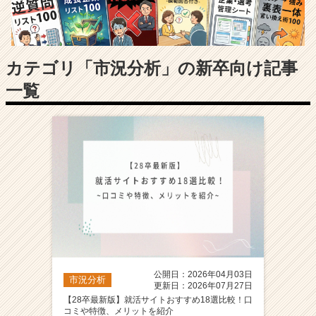
長
企
業
か
ら
カテゴリ「市況分析」の新卒向け記事
ス
一覧
カ
ウ
ト
が
届
く
就
活
サ
イ
ト
チ
ア
公開日：2026年04月03日
市況分析
キ
更新日：2026年07月27日
ャ
【28卒最新版】就活サイトおすすめ18選比較！口
コミや特徴、メリットを紹介
リ