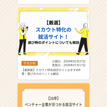
ア
（C
h
e
e
r
C
a
r
e
e
r）
公開日：2026年02月27日
市況分析
更新日：2026年07月17日
【最新版】スカウト特化就活サイトおすすめ8
選！選び方のポイントも解説