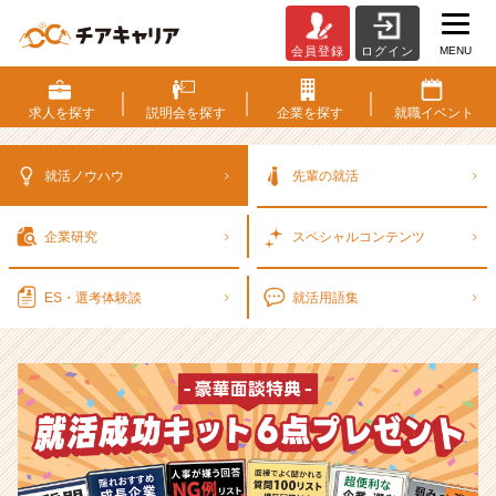
MENU
会員登録
ログイン
選
考
対
求人を
探す
説明会を
探す
企業を
探す
就職
イベント
策・
就
活
就活ノウハウ
先輩の就活
ノ
ウ
企業研究
スペシャル
コンテンツ
ハ
ウ
記
ES・選考
体験談
就活用語集
事
|
ベ
ン
チ
ャ
ー・
成