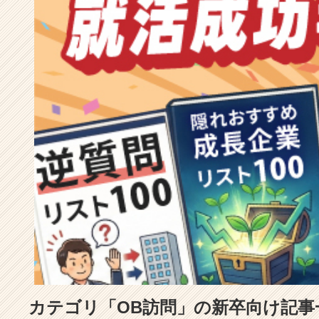
成
長
企
業
か
ら
ス
カ
ウ
ト
が
届
く
就
活
サ
イ
ト
チ
ア
カテゴリ「OB訪問」の新卒向け記事
キ