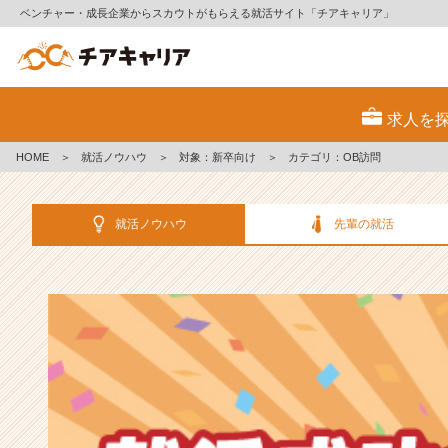
ベンチャー・成長企業からスカウトがもらえる就活サイト「チアキャリア」
選
考
求人を
対
策・
HOME
＞
就活ノウハウ
＞
対象：新卒向け
＞
カテゴリ：OB訪問
就
活
ノ
就活ノウハウ
先輩の就活
ウ
ハ
ウ
記
事
|
ベ
ン
チ
ャ
ー・