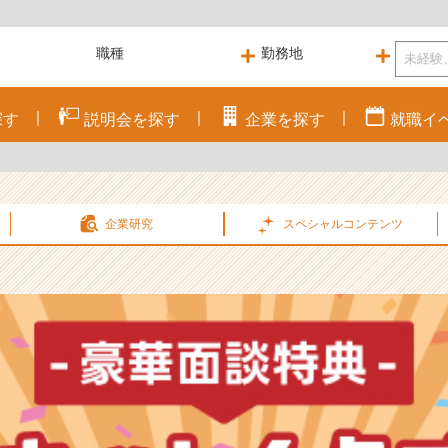
探す
説明会を
探す
企業を
探す
就職
イ
企業研究
スペシャル
コンテンツ