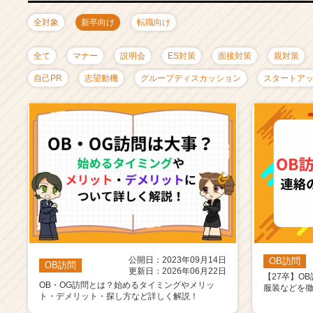
ャ
リ
全対象
新卒向け
転職向け
ア
（C
全て
マナー
説明会
ES対策
面接対策
親対策
h
e
自己PR
志望動機
グループディスカッション
スタートア
e
r
C
a
r
e
e
r）
公開日：2023年09月14日
OB訪問
OB訪問
更新日：2026年06月22日
【27卒】O
OB・OG訪問とは？始めるタイミングやメリッ
服装などを
ト・デメリット・探し方など詳しく解説！