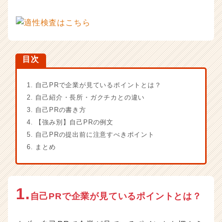
く
就
活
サ
イ
ト
目次
チ
ア
1. 自己PRで企業が見ているポイントとは？
キ
2. 自己紹介・長所・ガクチカとの違い
ャ
3. 自己PRの書き方
リ
ア
4. 【強み別】自己PRの例文
（C
5. 自己PRの提出前に注意すべきポイント
h
6. まとめ
e
e
r
C
1.
a
自己PRで企業が見ているポイントとは？
r
e