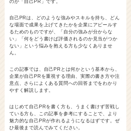
のが「自己PR」です。
ウ
記
自己PRは、どのような強みやスキルを持ち、どん
事
|
な場面で成果を上げてきたかを企業にアピールす
ベ
るためのものですが、「自分の強みが分からな
ン
い」「何をどう書けば評価されるのか見当がつか
チ
ない」という悩みを抱える方も少なくありませ
ャ
ん。
ー・
成
長
この記事では、自己PRとは何かという基本から、
企
企業が自己PRを重視する理由、実際の書き方や注
業
意点、さらによくある質問への回答までをわかり
か
やすく解説します。
ら
ス
カ
はじめて自己PRを書く方も、うまく書けず苦戦し
ウ
ている方も、この記事を参考にすることで、より
ト
魅力的な自己PRが作れるようになるはずです。ぜ
が
ひ最後まで読んでみてください。
届