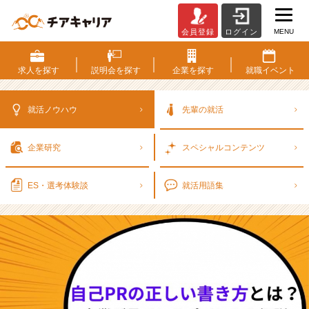
MENU
会員登録
ログイン
自
己
P
求人を
探す
説明会を
探す
企業を
探す
就職
イベント
R
の
書
就活ノウハウ
先輩の就活
き
方
企業研究
スペシャル
コンテンツ
と
は？
強
ES・選考
体験談
就活用語集
み
別
の
例
文
や
企
業