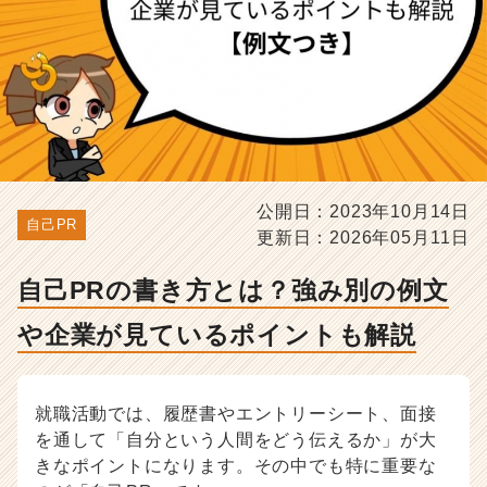
が
見
て
い
る
ポ
イ
ン
ト
も
公開日：2023年10月14日
自己PR
解
更新日：2026年05月11日
説
-
自己PRの書き方とは？強み別の例文
選
考
や企業が見ているポイントも解説
対
策・
就
就職活動では、履歴書やエントリーシート、面接
活
ノ
を通して「自分という人間をどう伝えるか」が大
ウ
きなポイントになります。その中でも特に重要な
ハ