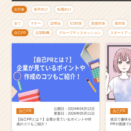
ャ
リ
全対象
新卒向け
転職向け
ア
（C
全て
マナー
説明会
ES対策
面接対策
親対策
h
e
自己PR
志望動機
グループディスカッション
スタートア
e
r
C
a
r
e
e
r）
公開日：2024年04月12日
自己PR
自己PR
更新日：2026年05月11日
【自己PRとは？】企業が見ているポイントや作
就活で趣味
成のコツもご紹介！
PRや面接で