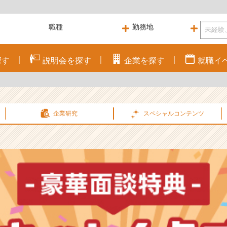
探す
説明会を
探す
企業を
探す
就職
イ
企業研究
スペシャル
コンテンツ