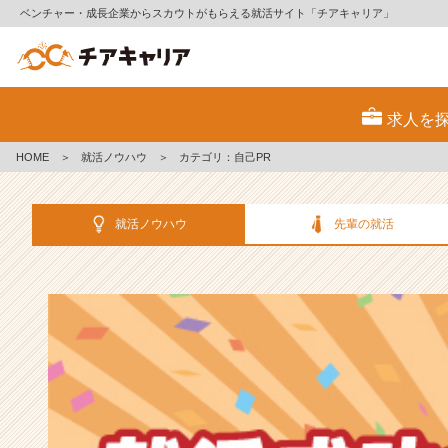
ベンチャー・成長企業からスカウトがもらえる就活サイト「チアキャリア」
選
考
求人を
対
策・
HOME
＞
就活ノウハウ
＞
カテゴリ：自己PR
就
活
ノ
就活ノウハウ
先輩の就活
ウ
ハ
ウ
記
事
|
ベ
ン
チ
ャ
ー・