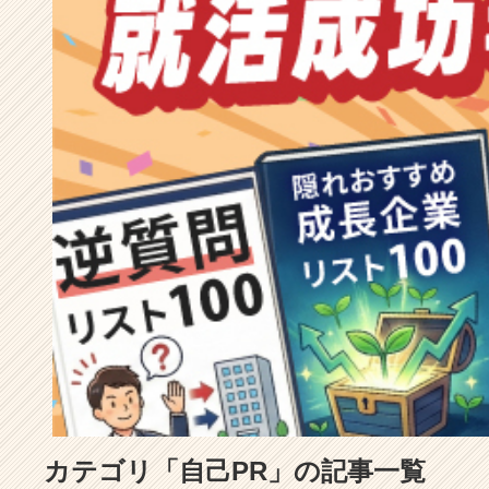
成
長
企
業
か
ら
ス
カ
ウ
ト
が
届
く
就
活
サ
イ
ト
チ
ア
カテゴリ「自己PR」の記事一覧
キ