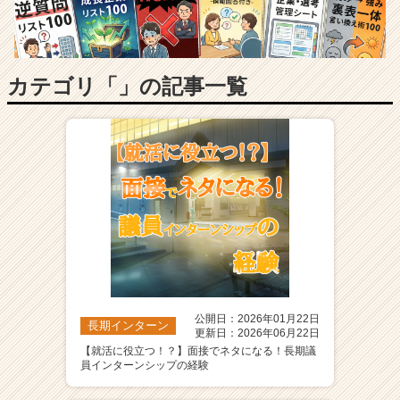
長
企
業
か
ら
カテゴリ「」の記事一覧
ス
カ
ウ
ト
が
届
く
就
活
サ
イ
ト
公開日：2026年01月22日
チ
長期インターン
更新日：2026年06月22日
ア
【就活に役立つ！？】面接でネタになる！長期議
キ
員インターンシップの経験
ャ
リ