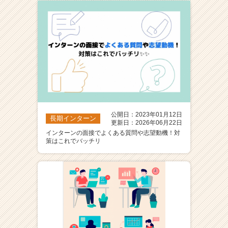
ア
（C
h
e
e
r
C
a
r
e
公開日：2023年01月12日
e
長期インターン
更新日：2026年06月22日
r）
インターンの面接でよくある質問や志望動機！対
策はこれでバッチリ