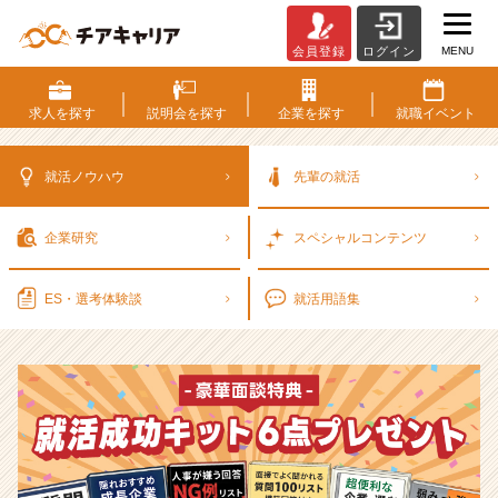
MENU
会員登録
ログイン
選
考
対
求人を
探す
説明会を
探す
企業を
探す
就職
イベント
策・
就
活
就活ノウハウ
先輩の就活
ノ
ウ
企業研究
スペシャル
コンテンツ
ハ
ウ
記
ES・選考
体験談
就活用語集
事
|
ベ
ン
チ
ャ
ー・
成