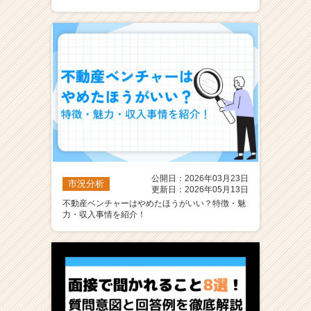
ア
（C
h
e
e
r
C
a
r
e
e
r）
公開日：2026年03月23日
市況分析
更新日：2026年05月13日
不動産ベンチャーはやめたほうがいい？特徴・魅
力・収入事情を紹介！