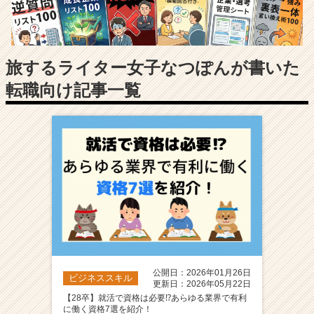
長
企
業
か
ら
旅するライター女子なつぽんが書いた
ス
転職向け記事一覧
カ
ウ
ト
が
届
く
就
活
サ
イ
ト
チ
ア
公開日：2026年01月26日
ビジネススキル
キ
更新日：2026年05月22日
ャ
【28卒】就活で資格は必要⁉️あらゆる業界で有利
に働く資格7選を紹介！
リ