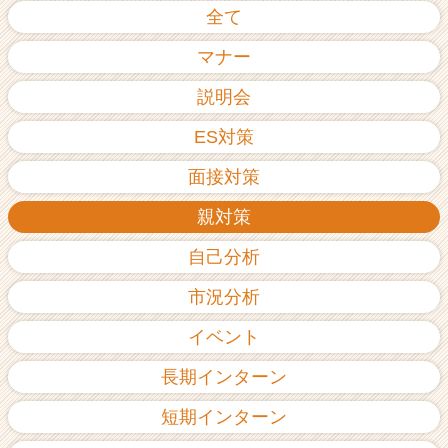
全て
ア
（C
マナー
h
e
説明会
e
r
ES対策
C
a
面接対策
r
e
親対策
e
r）
自己分析
市況分析
イベント
長期インターン
短期インターン