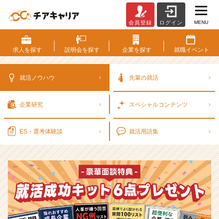
MENU
会員登録
ログイン
選
考
対
求人を
探す
説明会を
探す
企業を
探す
就職
イベント
策・
就
活
就活ノウハウ
先輩の就活
ノ
ウ
企業研究
スペシャル
コンテンツ
ハ
ウ
記
ES・選考
体験談
就活用語集
事
|
ベ
ン
チ
ャ
ー・
成