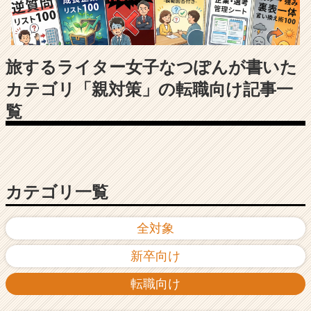
長
企
業
か
ら
旅するライター女子なつぽんが書いた
ス
カテゴリ「親対策」の転職向け記事一
カ
ウ
覧
ト
が
届
く
就
カテゴリ一覧
活
サ
イ
全対象
ト
チ
新卒向け
ア
キ
転職向け
ャ
リ