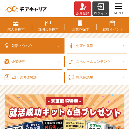
MENU
会員登録
ログイン
選
考
対
求人を
探す
説明会を
探す
企業を
探す
就職
イベント
策・
就
活
就活ノウハウ
先輩の就活
ノ
ウ
企業研究
スペシャル
コンテンツ
ハ
ウ
記
ES・選考
体験談
就活用語集
事
|
ベ
ン
チ
ャ
ー・
成