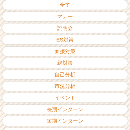
全て
ア
（C
マナー
h
e
説明会
e
r
ES対策
C
a
面接対策
r
e
親対策
e
r）
自己分析
市況分析
イベント
長期インターン
短期インターン