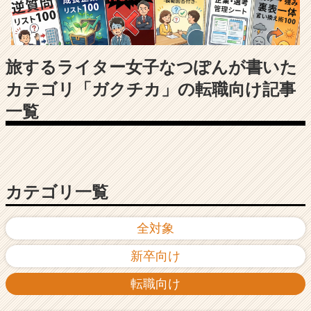
長
企
業
か
ら
旅するライター女子なつぽんが書いた
ス
カテゴリ「ガクチカ」の転職向け記事
カ
ウ
一覧
ト
が
届
く
就
カテゴリ一覧
活
サ
イ
全対象
ト
チ
新卒向け
ア
キ
転職向け
ャ
リ