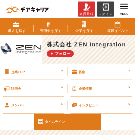
MENU
会員登録
ログイン
プ
ロ
グ
求人を
探す
説明会を
探す
企業を
探す
就職
イベント
ラ
ム
株式会社 ZEN Integration
と
＋ フォロー
料
理
の
>
>
企業TOP
募集
共
通
点
>
>
説明会
企業情報
#
2
>
>
5
メンバー
インタビュー
卒
#
タイムライン
2
6