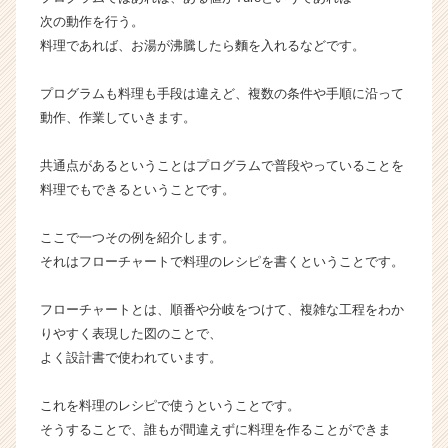
届
次の動作を行う。
く
料理であれば、お湯が沸騰したら麵を入れるなどです。
就
活
プログラムも料理も手段は違えど、複数の条件や手順に沿って
サ
イ
動作、作業していきます。
ト
チ
共通点があるということはプログラムで普段やっていることを
ア
料理でもできるということです。
キ
ャ
ここで一つその例を紹介します。
リ
それはフローチャートで料理のレシピを書くということです。
ア
（C
h
フローチャートとは、順番や分岐をつけて、複雑な工程をわか
e
りやすく表現した図のことで、
e
よく設計書で使われています。
r
C
これを料理のレシピで使うということです。
a
そうすることで、誰もが間違えずに料理を作ることができま
r