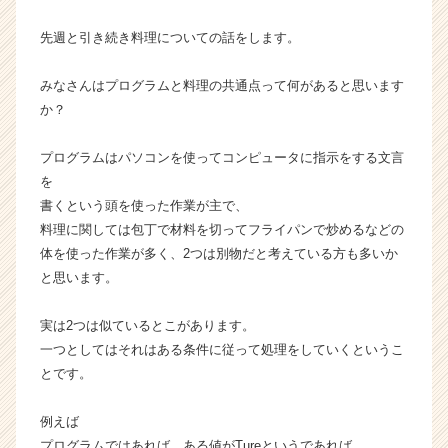
ム
先週と引き続き料理についての話をします。
ラ
イ
ン】
みなさんはプログラムと料理の共通点って何があると思います
|
か？
ベ
ン
プログラムはパソコンを使ってコンピュータに指示をする文言
チ
を
ャ
書くという頭を使った作業が主で、
ー・
成
料理に関しては包丁で材料を切ってフライパンで炒めるなどの
長
体を使った作業が多く、2つは別物だと考えている方も多いか
企
と思います。
業
か
実は2つは似ているとこがあります。
ら
一つとしてはそれはある条件に従って処理をしていくというこ
ス
とです。
カ
ウ
ト
例えば
が
プログラムではあれば、ある値がTureというであれば