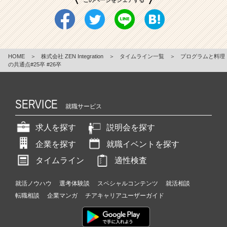
このページをシェアする
HOME
＞
株式会社 ZEN Integration
＞
タイムライン一覧
＞
プログラムと料理
の共通点#25卒 #26卒
SERVICE
就職サービス
求人を探す
説明会を探す
企業を探す
就職イベントを探す
タイムライン
適性検査
就活ノウハウ
選考体験談
スペシャルコンテンツ
就活相談
転職相談
企業マンガ
チアキャリアユーザーガイド