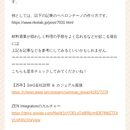
e
す。
e
r）
例としては、以下の記事のペペロンチーノの作り方です。
https://www.rikelab.jp/post/7031.html
材料適量が煩わしく料理の手順をよく忘れるなどが起こる場合
には
上記を記事などを参考にしてみるといいかもしれません。
ーーーーーーーーーーーーーーーーーーーーーーーーーーーー
ーーーーーーーーーー
こちらも是非チェックしてみてくださいね！
【25卒】1on1会社説明 ＆ カジュアル面接
https://cheercareer.jp/company/seminar_group/4191/7278
ZEN Integrationのカルチャー
https://drive.google.com/file/d/1nYOELgTq8R8zImEB78WZ7Z4
VLVA91cVq/view