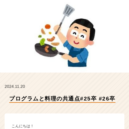
卒
【株
式
会
社
Z
E
N
I
n
t
e
g
r
a
2024.11.20
t
プログラムと料理の共通点#25卒 #26卒
i
o
n
の
タ
こんにちは！
イ