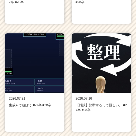
7卒 #28卒
#28卒
2026.07.21
2026.07.16
生成AIで遊ぼう #27卒 #28卒
【雑談】決断するって難しい。 #2
7卒 #28卒