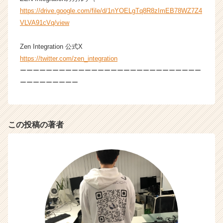
ア
https://drive.google.com/file/d/1nYOELgTq8R8zImEB78WZ7Z4
キ
VLVA91cVq/view
ャ
リ
Zen Integration 公式X
ア
（C
https://twitter.com/zen_integration
h
ーーーーーーーーーーーーーーーーーーーーーーーーーーーー
e
ーーーーーーーーー
e
r
C
a
この投稿の著者
r
e
e
r）