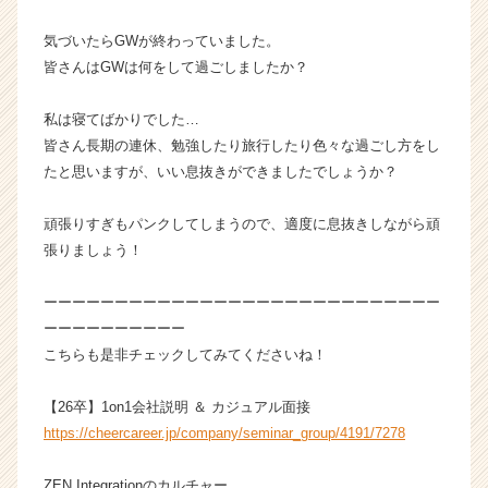
ャ
気づいたらGWが終わっていました。
ー・
成
皆さんはGWは何をして過ごしましたか？
長
企
私は寝てばかりでした…
業
皆さん長期の連休、勉強したり旅行したり色々な過ごし方をし
か
たと思いますが、いい息抜きができましたでしょうか？
ら
ス
頑張りすぎもパンクしてしまうので、適度に息抜きしながら頑
カ
ウ
張りましょう！
ト
が
ーーーーーーーーーーーーーーーーーーーーーーーーーーーー
届
ーーーーーーーーーー
く
こちらも是非チェックしてみてくださいね！
就
活
【26卒】1on1会社説明 ＆ カジュアル面接
サ
イ
https://cheercareer.jp/company/seminar_group/4191/7278
ト
チ
ZEN Integrationのカルチャー