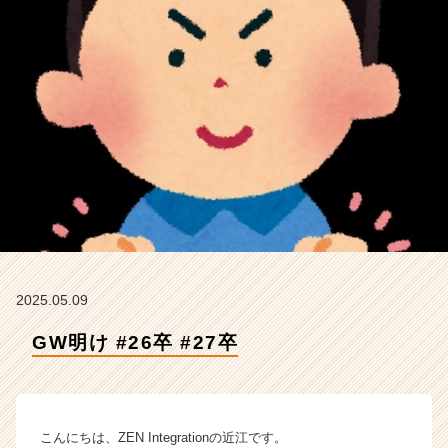
I
n
t
e
g
r
a
t
i
o
n
の
タ
イ
ム
2025.05.09
ラ
GW明け #26卒 #27卒
イ
ン】
|
ベ
ン
こんにちは、ZEN Integrationの近江です。
チ