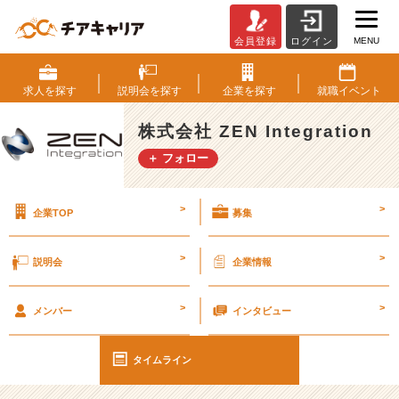
MENU
会員登録
ログイン
G
W
明
求人を
探す
説明会を
探す
企業を
探す
就職
イベント
け
#
株式会社 ZEN Integration
2
＋ フォロー
6
卒
#
>
>
企業TOP
募集
2
7
卒
>
>
説明会
企業情報
【株
式
>
>
会
メンバー
インタビュー
社
Z
タイムライン
E
N