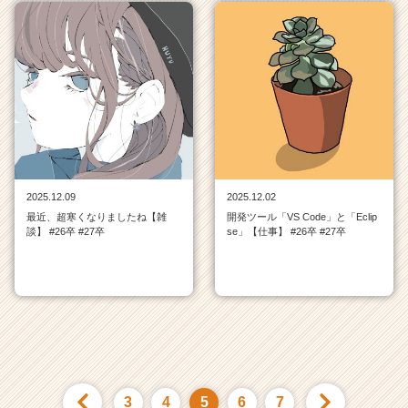
2025.12.09
2025.12.02
最近、超寒くなりましたね【雑
開発ツール「VS Code」と「Eclip
談】 #26卒 #27卒
se」【仕事】 #26卒 #27卒
3
4
5
6
7