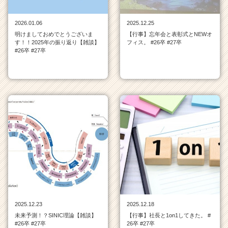
C
a
2026.01.06
2025.12.25
r
明けましておめでとうございま
【行事】忘年会と表彰式とNEWオ
e
す！！2025年の振り返り【雑談】
フィス。 #26卒 #27卒
e
#26卒 #27卒
r）
2025.12.23
2025.12.18
未来予測！？SINIC理論【雑談】
【行事】社長と1on1してきた。 #
#26卒 #27卒
26卒 #27卒