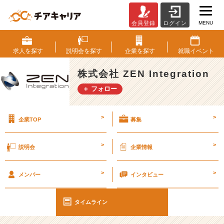
MENU
会員登録
ログイン
株
式
会
求人を
探す
説明会を
探す
企業を
探す
就職
イベント
社
Z
株式会社 ZEN Integration
E
＋ フォロー
N
I
n
>
>
企業TOP
募集
t
e
g
>
>
説明会
企業情報
r
a
>
>
t
メンバー
インタビュー
i
o
タイムライン
n
の