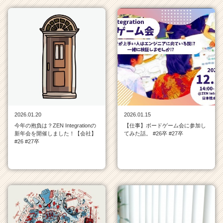
タ
イ
ム
ラ
イ
ン
一
覧
|
ベ
ン
2026.01.20
2026.01.15
チ
今年の抱負は？ZEN Integrationの
【仕事】ボードゲーム会に参加し
ャ
新年会を開催しました！【会社】
てみた話。 #26卒 #27卒
ー・
#26 #27卒
成
長
企
業
か
ら
ス
カ