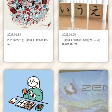
ウ
ト
が
届
く
就
2026.01.13
2026.01.08
活
2026年の予想【雑談】 #26卒 #27
【雑談】連休明けのはひふへほ。
サ
卒
#26卒 #27卒
イ
ト
チ
ア
キ
ャ
リ
ア
（C
h
e
e
r