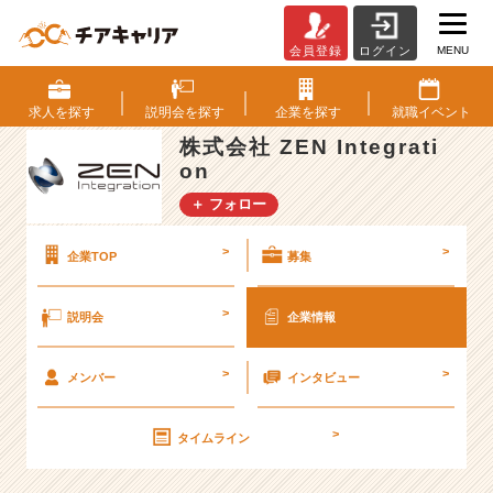
MENU
会員登録
ログイン
株
式
会
求人を
探す
説明会を
探す
企業を
探す
就職
イベント
社
株式会社 ZEN Integrati
Z
on
E
N
＋ フォロー
I
n
>
>
企業TOP
募集
t
e
g
>
説明会
企業情報
r
a
>
>
メンバー
インタビュー
t
i
o
>
タイムライン
n
の