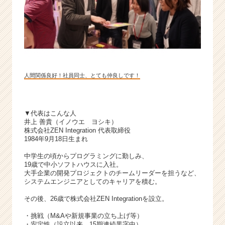
a
r
e
e
r）
人間関係良好！社員同士、とても仲良しです！
▼代表はこんな人
井上 善貴（イノウエ ヨシキ）
株式会社ZEN Integration 代表取締役
1984年9月18日生まれ
中学生の頃からプログラミングに勤しみ、
19歳で中小ソフトハウスに入社。
大手企業の開発プロジェクトのチームリーダーを担うなど、
システムエンジニアとしてのキャリアを積む。
その後、26歳で株式会社ZEN Integrationを設立。
・挑戦（M&Aや新規事業の立ち上げ等）
・安定性（設立以来、15期連続黒字中）