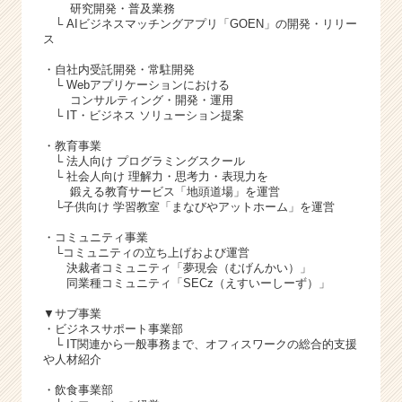
研究開発・普及業務
└ AIビジネスマッチングアプリ「GOEN」の開発・リリー
ス
・自社内受託開発・常駐開発
└ Webアプリケーションにおける
コンサルティング・開発・運用
└ IT・ビジネス ソリューション提案
・教育事業
└ 法人向け プログラミングスクール
└ 社会人向け 理解力・思考力・表現力を
鍛える教育サービス「地頭道場」を運営
└子供向け 学習教室「まなびやアットホーム」を運営
・コミュニティ事業
└コミュニティの立ち上げおよび運営
決裁者コミュニティ「夢現会（むげんかい）」
同業種コミュニティ「SECz（えすいーしーず）」
▼サブ事業
・ビジネスサポート事業部
└ IT関連から一般事務まで、オフィスワークの総合的支援
や人材紹介
・飲食事業部