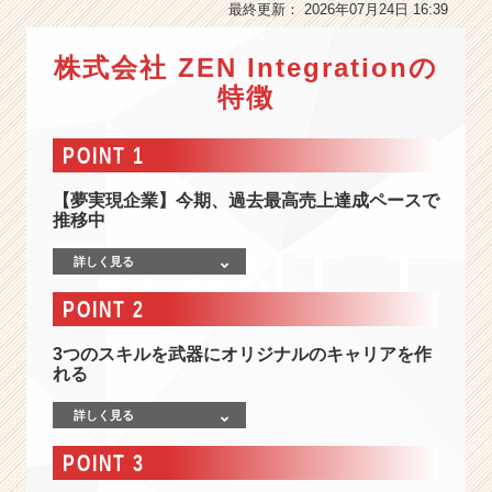
会
最終更新： 2026年07月24日 16:39
社
情
株式会社 ZEN Integrationの
報
特徴
-
＜
研
POINT 1
修
充
【夢実現企業】今期、過去最高売上達成ペースで
実・
推移中
理
系
詳しく見る
大
POINT 2
歓
迎
＞
3つのスキルを武器にオリジナルのキャリアを作
れる
1
5
詳しく見る
期
連
POINT 3
続
で