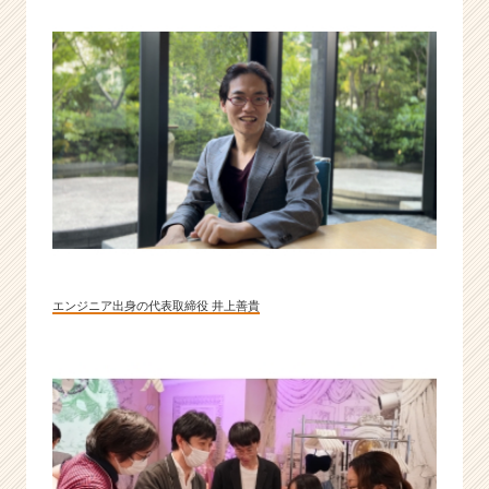
ウ
ト
が
届
く
就
活
サ
イ
ト
チ
ア
キ
ャ
エンジニア出身の代表取締役 井上善貴
リ
ア
（C
h
e
e
r
C