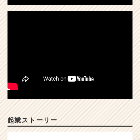
集
ま
っ
て
い
ま
す！
|
ベ
ン
チ
ャ
ー・
成
長
企
業
か
起業ストーリー
ら
ス
カ