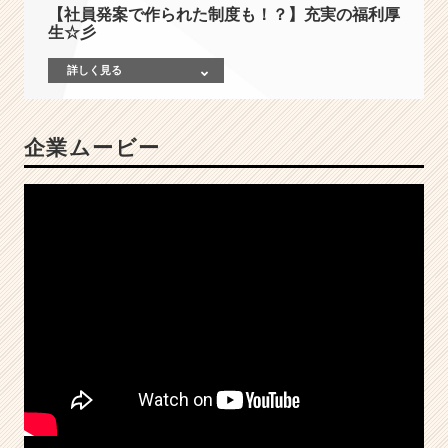
【社員発案で作られた制度も！？】充実の福利厚
黒
生☆彡
字！
夢
詳しく見る
を
実
現
企業ムービー
で
き
る
環
境
を
創
造
す
る
メ
ン
バ
ー
が