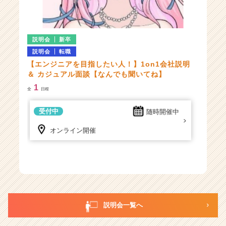
ウ
ト
が
届
説明会
新卒
く
説明会
転職
就
【エンジニアを目指したい人！】1on1会社説明
活
＆ カジュアル面談【なんでも聞いてね】
サ
イ
1
全
日程
ト
チ
受付中
随時開催中
ア
キ
オンライン開催
ャ
リ
ア
（C
h
e
e
説明会一覧へ
r
C