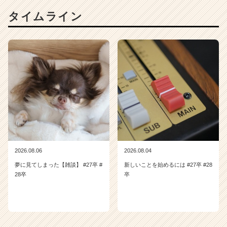
a
タイムライン
r
e
e
r）
2026.08.06
2026.08.04
夢に見てしまった【雑談】 #27卒 #
新しいことを始めるには #27卒 #28
28卒
卒