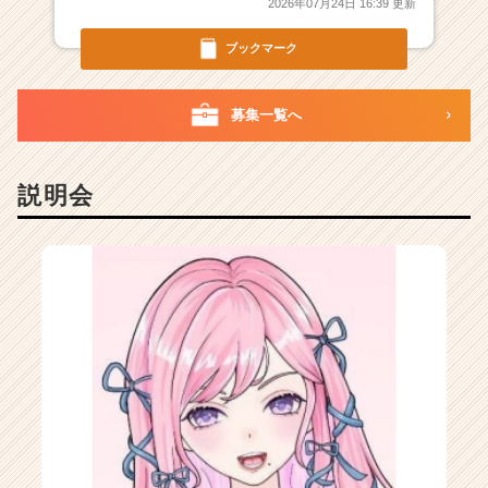
2026年07月24日 16:39 更新
集
ま
ブックマーク
っ
て
い
募集一覧へ
ま
す！
|
説明会
ベ
ン
チ
ャ
ー・
成
長
企
業
か
ら
ス
カ