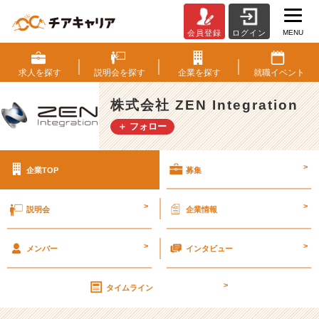
MENU
会員登録
ログイン
株
式
会
求人を
探す
説明会を
探す
企業を
探す
就職
イベント
社
Z
株式会社 ZEN Integration
E
＋ フォロー
N
I
n
>
企業TOP
募集
t
e
g
>
>
説明会
企業情報
r
a
>
>
t
メンバー
インタビュー
i
o
>
タイムライン
n
の