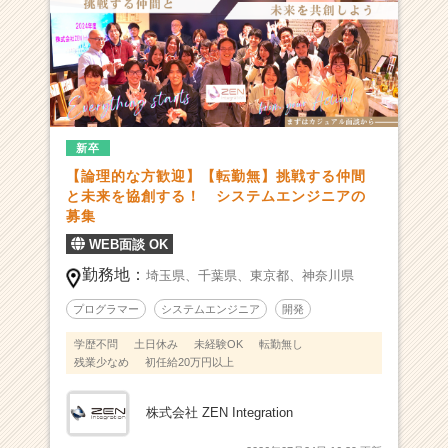
黒
字！
夢
を
実
現
で
新卒
き
【論理的な方歓迎】【転勤無】挑戦する仲間
る
と未来を協創する！ システムエンジニアの
環
募集
境
WEB面談 OK
を
創
勤務地：
埼玉県、
千葉県、
東京都、
神奈川県
造
プログラマー
システムエンジニア
開発
す
る
学歴不問
土日休み
未経験OK
転勤無し
メ
残業少なめ
初任給20万円以上
ン
バ
株式会社 ZEN Integration
ー
が