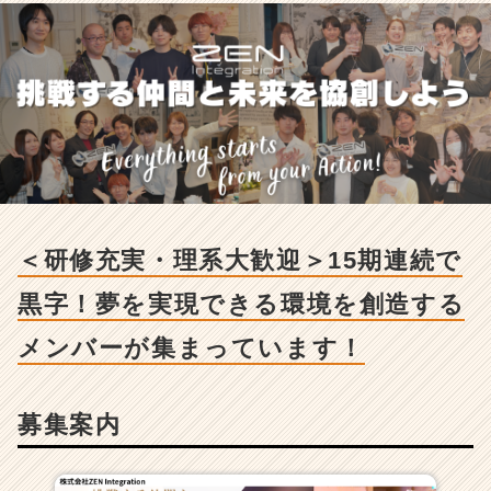
採
用/
求
人
-
＜
研
修
充
実・
理
＜研修充実・理系大歓迎＞15期連続で
系
大
黒字！夢を実現できる環境を創造する
歓
迎
メンバーが集まっています！
＞
1
5
期
募集案内
連
続
で