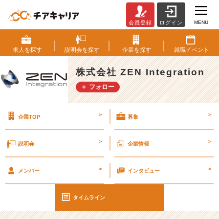
MENU
会員登録
ログイン
株
式
会
求人を
探す
説明会を
探す
企業を
探す
就職
イベント
社
Z
株式会社 ZEN Integration
E
＋ フォロー
N
I
n
>
>
企業TOP
募集
t
e
g
>
>
説明会
企業情報
r
a
>
>
t
メンバー
インタビュー
i
o
タイムライン
n
の