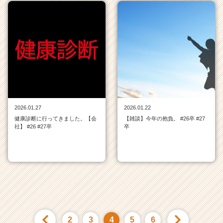
2026.01.27
2026.01.22
健康診断に行ってきました。【会
【雑談】今年の抱負。 #26卒 #27
社】 #26 #27卒
卒
2
3
4
5
6