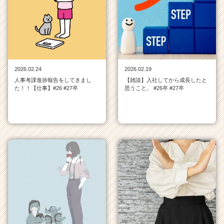
ウ
ト
が
届
く
就
2026.02.24
2026.02.19
活
人事考課進捗報告をしてきまし
【雑談】入社してから成長したと
サ
た！！【仕事】#26 #27卒
思うこと。 #26卒 #27卒
イ
ト
チ
ア
キ
ャ
リ
ア
（C
h
e
e
r