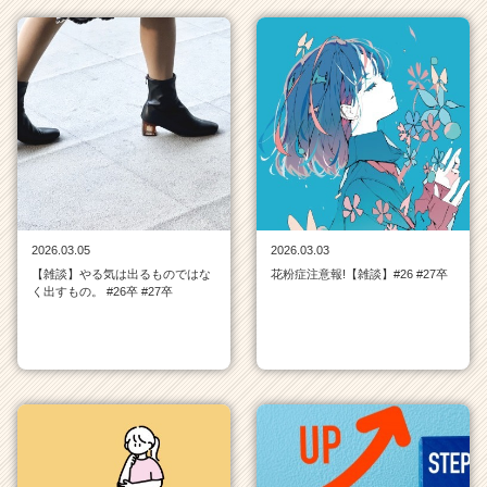
タ
イ
ム
ラ
イ
ン
一
覧
|
ベ
ン
2026.03.05
2026.03.03
チ
【雑談】やる気は出るものではな
花粉症注意報!【雑談】#26 #27卒
ャ
く出すもの。 #26卒 #27卒
ー・
成
長
企
業
か
ら
ス
カ