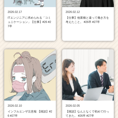
C
a
2026.02.17
2026.02.12
r
ITエンジニアに求められる「コミ
【仕事】他業種と違って働き方を
e
ュニケーション」【仕事】#26 #2
考えたこと。 #26卒 #27卒
e
7卒
r）
2026.02.10
2026.02.05
インフルエンザ注意報 【雑談】#2
【雑談】なんとなくで初めて行っ
6 #27卒
てきた。 #26卒 #27卒