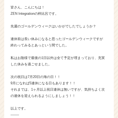
o
皆さん、こんにちは！
n
ZEN Integrationの梓比呂です。
の
タ
先週のゴールデンウィークはいかがでしたでしょうか？
イ
ム
ラ
連休前は長い休みになると思ったゴールデンウィークですが
イ
終わってみるとあっという間でした。
ン】
|
私はお陰様で最後の1日以外は全て予定が埋まっており、充実
ベ
した休みを過ごせました。
ン
チ
ャ
次の祝日は7月20日の海の日！！
ー・
9月になれば5連休になる日もあります！！
成
それまでは、1ヶ月以上祝日連休は無いですが、気持ちよく次
長
の連休を迎えられるようにしましょう！！
企
業
以上です。
か
--------
ら