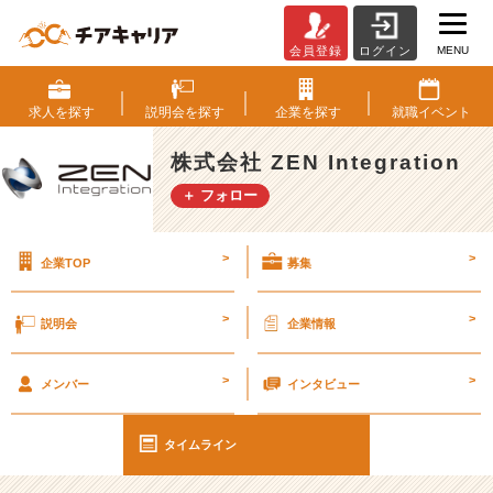
MENU
会員登録
ログイン
終
わ
っ
求人を
探す
説明会を
探す
企業を
探す
就職
イベント
て
み
株式会社 ZEN Integration
れ
＋ フォロー
ば
ゴ
ー
>
>
企業TOP
募集
ル
デ
ン
>
>
説明会
企業情報
ウ
ィ
>
>
ー
メンバー
インタビュー
ク
は
タイムライン
短
か