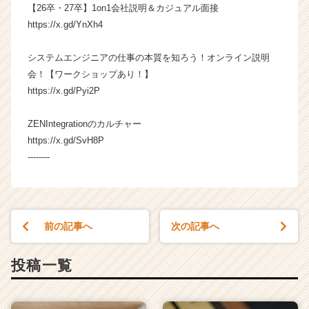
ス
【26卒・27卒】1on1会社説明＆カジュアル面接
カ
https://x.gd/YnXh4
ウ
ト
システムエンジニアの仕事の本質を知ろう！オンライン説明
が
会！【ワークショップあり！】
届
https://x.gd/Pyi2P
く
就
活
ZENIntegrationのカルチャー
サ
https://x.gd/SvH8P
イ
--------
ト
チ
ア
キ
ャ
前の記事へ
次の記事へ
リ
ア
投稿一覧
（C
h
e