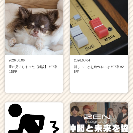
e
r
C
a
r
e
e
r）
2026.08.06
2026.08.04
夢に見てしまった【雑談】 #27卒
新しいことを始めるには #27卒 #2
#28卒
8卒