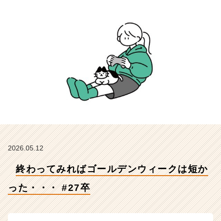
っ
た・・・
#
2
7
卒
【株
式
会
社
Z
E
N
I
n
2026.05.12
t
終わってみればゴールデンウィークは短か
e
g
った・・・ #27卒
r
a
t
i